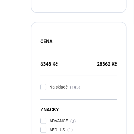
p
a
n
e
l
CENA
6348
Kč
28362
Kč
Na skladě
195
ZNAČKY
ADVANCE
3
AEOLUS
1