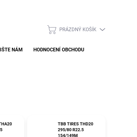
Formulář pro odstoupení od smlouvy
Formulář pro reklamaci zb
PRÁZDNÝ KOŠÍK
NÁKUPNÍ
KOŠÍK
IŠTE NÁM
HODNOCENÍ OBCHODU
 THA20
TBB TIRES THD20
.5
295/80 R22.5
154/149M