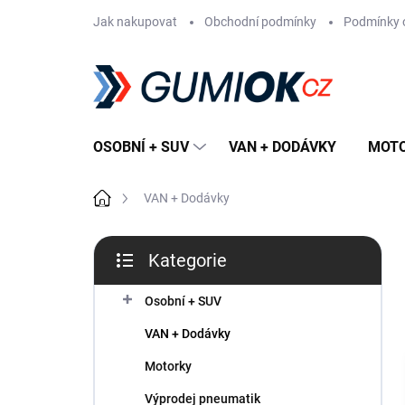
Přejít
Jak nakupovat
Obchodní podmínky
Podmínky 
na
obsah
OSOBNÍ + SUV
VAN + DODÁVKY
MOT
Domů
VAN + Dodávky
P
Kategorie
o
Přeskočit
s
kategorie
t
Osobní + SUV
r
VAN + Dodávky
a
n
Motorky
n
Výprodej pneumatik
í