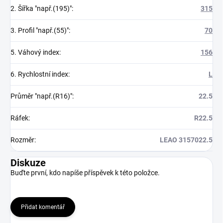
2. Šířka "např.(195)"
:
315
3. Profil "např.(55)"
:
70
5. Váhový index
:
156
6. Rychlostní index
:
L
Průměr "např.(R16)"
:
22.5
Ráfek
:
R22.5
Rozměr
:
LEAO 3157022.5
Diskuze
Buďte první, kdo napíše příspěvek k této položce.
Přidat komentář