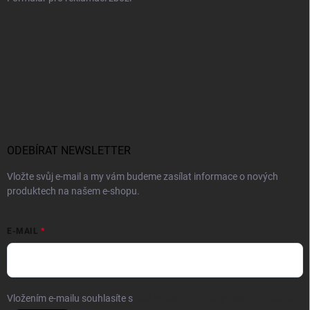
ODEBÍRAT NEWSLETTER
Vložte svůj e-mail a my vám budeme zasílat informace o nových
produktech na našem e-shopu.
E-MAIL
Vložením e-mailu souhlasíte s
podmínkami ochrany osobních údajů