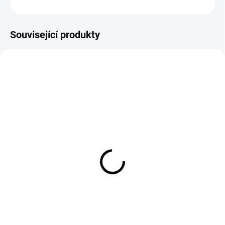
ZEPTAT SE
Související produkty
EXT SKLAD DO 7PRAC DNŮ
EXT SKLAD DO 7PRAC DNŮ
(>5 KS)
(>5 KS)
DEBICA DMSS2 13/
MASSIMO DUREVO-V1
R22.5 156/150K
215/75 R14 112/110S
15 877 Kč
1 866 Kč
Do košíku
Do košíku