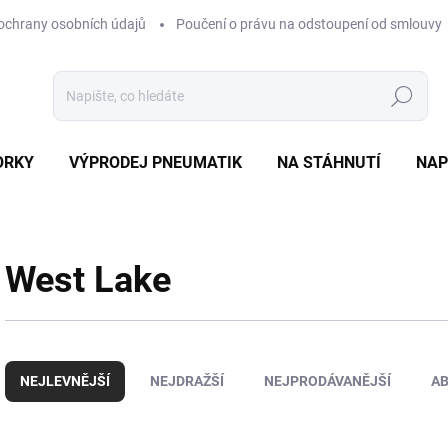
ochrany osobních údajů
Poučení o právu na odstoupení od smlouvy
Hledat
ORKY
VÝPRODEJ PNEUMATIK
NA STÁHNUTÍ
NAP
West Lake
Ř
a
NEJLEVNĚJŠÍ
NEJDRAŽŠÍ
NEJPRODÁVANĚJŠÍ
A
z
e
n
V