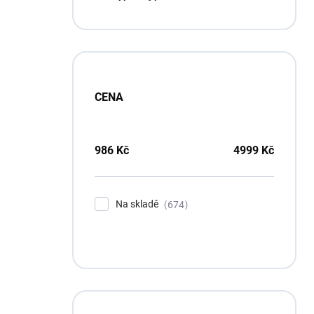
p
a
n
e
l
CENA
986
Kč
4999
Kč
Na skladě
674