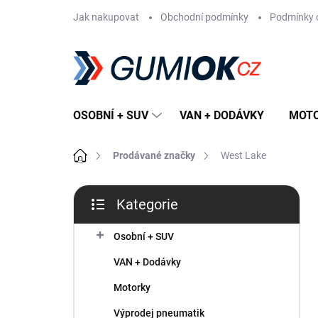
Přejít
Jak nakupovat
Obchodní podmínky
Podmínky 
na
obsah
OSOBNÍ + SUV
VAN + DODÁVKY
MOT
Domů
Prodávané značky
West Lake
P
Kategorie
o
Přeskočit
s
kategorie
t
Osobní + SUV
r
VAN + Dodávky
a
n
Motorky
n
Výprodej pneumatik
í