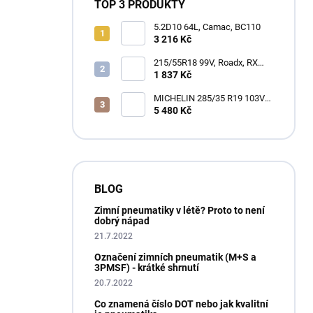
TOP 3 PRODUKTY
5.2D10 64L, Camac, BC110
3 216 Kč
215/55R18 99V, Roadx, RX
MOTION H12
1 837 Kč
MICHELIN 285/35 R19 103V
XL PILOT ALPIN 4 M+S
5 480 Kč
3PMSF GRNX
BLOG
Zimní pneumatiky v létě? Proto to není
dobrý nápad
21.7.2022
Označení zimních pneumatik (M+S a
3PMSF) - krátké shrnutí
20.7.2022
Co znamená číslo DOT nebo jak kvalitní