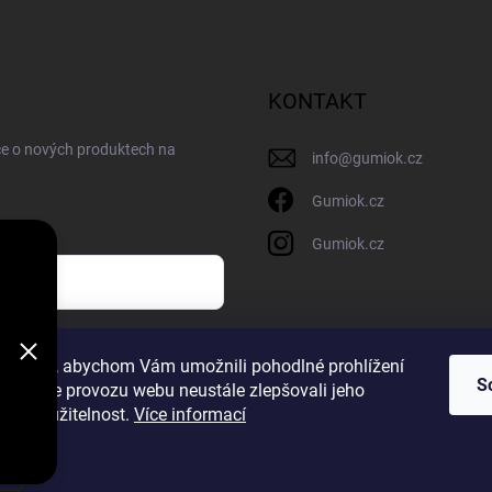
KONTAKT
ce o nových produktech na
info
@
gumiok.cz
Gumiok.cz
Gumiok.cz
sobních údajů
ookies, abychom Vám umožnili pohodlné prohlížení
S
 analýze provozu webu neustále zlepšovali jeho
m
n a použitelnost.
Více informací
a
í