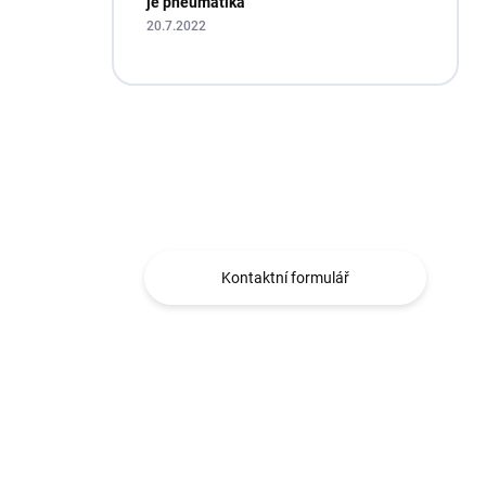
je pneumatika
20.7.2022
Máte otázku?
Obráťte se na nás.
Kontaktní formulář