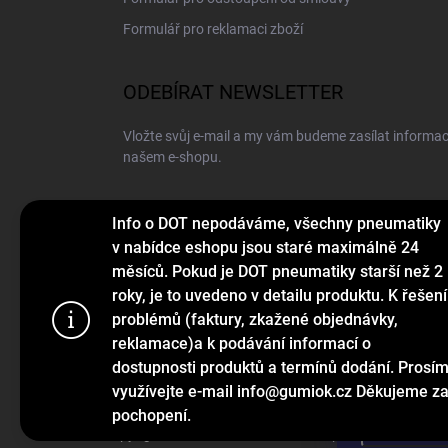
Formulář pro reklamaci zboží
ODEBÍRAT NEWSLETTER
Vložte svůj e-mail a my vám budeme zasílat informa
našem e-shopu.
E-MAIL
Info o DOT nepodáváme, všechny pneumatiky
v nabídce eshopu jsou staré maximálně 24
měsíců. Pokud je DOT pneumatiky starší než 2
roky, je to uvedeno v detailu produktu. K řešení
Vložením e-mailu souhlasíte s
podmínkami ochrany o
problémů (faktury, zkažené objednávky,
Používáme c
reklamace)a k podávání informací o
Přihlásit se
webu a díky
dostupnosti produktů a termínů dodání. Prosí
funkce, výko
využívejte e-mail info@gumiok.cz Děkujeme z
pochopení.
Nastaven
Copyright 2026
Gumiok.cz
. Všechna práva vyhrazena.