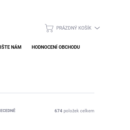
Formulář pro odstoupení od smlouvy
Formulář pro reklamaci zb
PRÁZDNÝ KOŠÍK
NÁKUPNÍ
KOŠÍK
IŠTE NÁM
HODNOCENÍ OBCHODU
674
položek celkem
BECEDNĚ