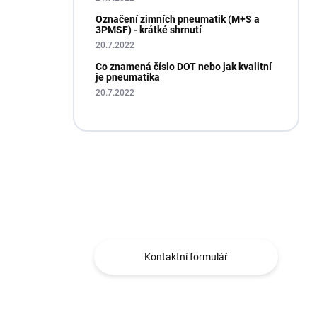
Označení zimních pneumatik (M+S a
3PMSF) - krátké shrnutí
20.7.2022
Co znamená číslo DOT nebo jak kvalitní
je pneumatika
20.7.2022
Máte otázku?
Obráťte se na nás.
Kontaktní formulář