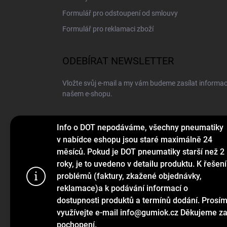
Formulář pro odstoupení od smlouvy
Formulář pro reklamaci zboží
ODEBÍRAT NEWSLETTER
Vložte svůj e-mail a my vám budeme zasílat informa
našem e-shopu.
E-MAIL
Info o DOT nepodáváme, všechny pneumatiky
v nabídce eshopu jsou staré maximálně 24
měsíců. Pokud je DOT pneumatiky starší než 2
roky, je to uvedeno v detailu produktu. K řešení
Vložením e-mailu souhlasíte s
podmínkami ochrany o
problémů (faktury, zkažené objednávky,
Používáme c
reklamace)a k podávání informací o
Přihlásit se
webu a díky
dostupnosti produktů a termínů dodání. Prosí
funkce, výko
využívejte e-mail info@gumiok.cz Děkujeme z
pochopení.