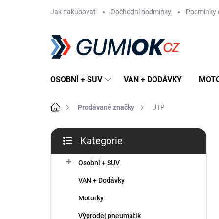
Přejít
Jak nakupovat
Obchodní podmínky
Podmínky 
na
obsah
OSOBNÍ + SUV
VAN + DODÁVKY
MOT
Domů
Prodávané značky
UTP
P
Kategorie
o
Přeskočit
s
kategorie
t
Osobní + SUV
r
VAN + Dodávky
a
n
Motorky
n
Výprodej pneumatik
í