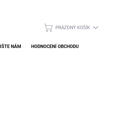
Formulář pro odstoupení od smlouvy
Formulář pro reklamaci zb
PRÁZDNÝ KOŠÍK
NÁKUPNÍ
KOŠÍK
IŠTE NÁM
HODNOCENÍ OBCHODU