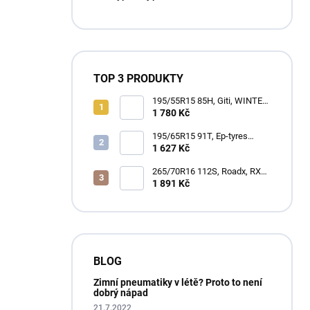
p
a
n
e
l
TOP 3 PRODUKTY
195/55R15 85H, Giti, WINTER
W2
1 780 Kč
195/65R15 91T, Ep-tyres
Accelera, ACCELERA X-GRIP
1 627 Kč
N
265/70R16 112S, Roadx, RX
QUEST H/T01
1 891 Kč
BLOG
Zimní pneumatiky v létě? Proto to není
dobrý nápad
21.7.2022