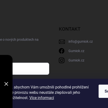
KONTAKT
ce o nových produktech na
info
@
gumiok.cz
Gumiok.cz
Gumiok.cz
sobních údajů
ookies, abychom Vám umožnili pohodlné prohlížení
S
 analýze provozu webu neustále zlepšovali jeho
m
n a použitelnost.
Více informací
a