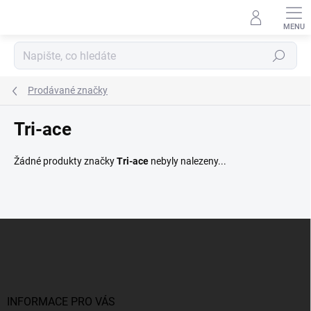
Přejít
na
obsah
Hledat
Prodávané značky
Tri-ace
Žádné produkty značky
Tri-ace
nebyly nalezeny...
Z
á
p
a
t
í
INFORMACE PRO VÁS