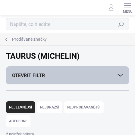
Přejít
na
obsah
Hledat
Prodávané značky
TAURUS (MICHELIN)
OTEVŘÍT FILTR
Ř
a
NEJLEVNĚJŠÍ
NEJDRAŽŠÍ
NEJPRODÁVANĚJŠÍ
z
e
ABECEDNĚ
n
í
2
položek celkem