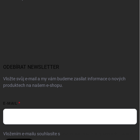
ODEBÍRAT NEWSLETTER
Vložte svůj e-mail a my vám budeme zasílat informace o nových
produktech na našem e-shopu.
E-MAIL
Vložením e-mailu souhlasíte s
podmínkami ochrany osobních údajů