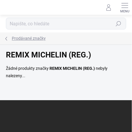
Přejít
na
obsah
Hledat
Prodávané značky
REMIX MICHELIN (REG.)
Žádné produkty značky
REMIX MICHELIN (REG.)
nebyly
nalezeny...
Z
á
p
a
t