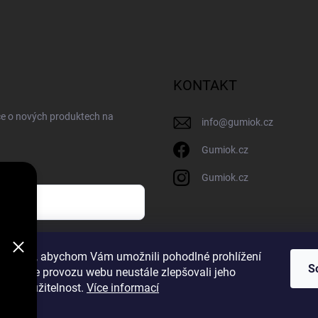
KONTAKT
ce o nových produktech na
info
@
gumiok.cz
Gumiok.cz
Gumiok.cz
sobních údajů
ookies, abychom Vám umožnili pohodlné prohlížení
S
 analýze provozu webu neustále zlepšovali jeho
m
n a použitelnost.
Více informací
a