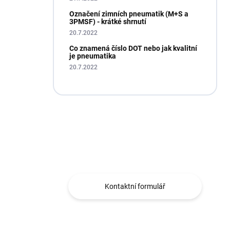
Označení zimních pneumatik (M+S a
3PMSF) - krátké shrnutí
20.7.2022
Co znamená číslo DOT nebo jak kvalitní
je pneumatika
20.7.2022
Máte otázku?
Obráťte se na nás.
Kontaktní formulář