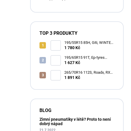
p
a
n
e
l
TOP 3 PRODUKTY
195/55R15 85H, Giti, WINTER
W2
1 780 Kč
195/65R15 91T, Ep-tyres
Accelera, ACCELERA X-GRIP
1 627 Kč
N
265/70R16 112S, Roadx, RX
QUEST H/T01
1 891 Kč
BLOG
Zimní pneumatiky v létě? Proto to není
dobrý nápad
21.7.2022