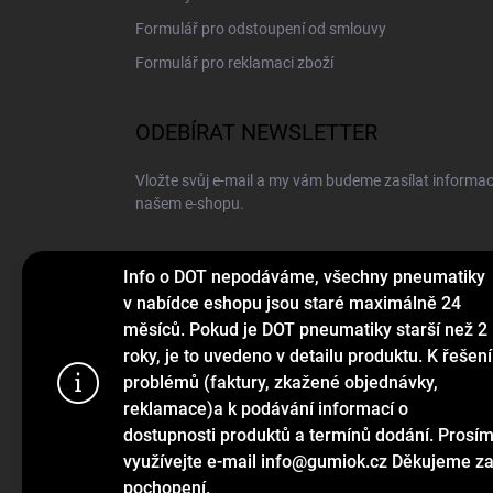
Formulář pro odstoupení od smlouvy
Formulář pro reklamaci zboží
ODEBÍRAT NEWSLETTER
Vložte svůj e-mail a my vám budeme zasílat informa
našem e-shopu.
E-MAIL
Info o DOT nepodáváme, všechny pneumatiky
v nabídce eshopu jsou staré maximálně 24
měsíců. Pokud je DOT pneumatiky starší než 2
roky, je to uvedeno v detailu produktu. K řešení
Vložením e-mailu souhlasíte s
podmínkami ochrany o
problémů (faktury, zkažené objednávky,
Používáme c
reklamace)a k podávání informací o
Přihlásit se
webu a díky
dostupnosti produktů a termínů dodání. Prosí
funkce, výko
využívejte e-mail info@gumiok.cz Děkujeme z
pochopení.