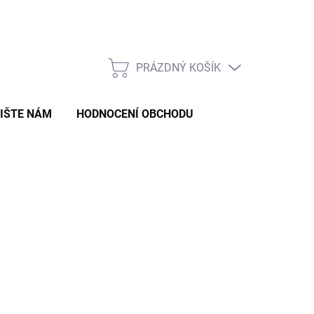
Formulář pro odstoupení od smlouvy
Formulář pro reklamaci zb
PRÁZDNÝ KOŠÍK
NÁKUPNÍ
KOŠÍK
IŠTE NÁM
HODNOCENÍ OBCHODU