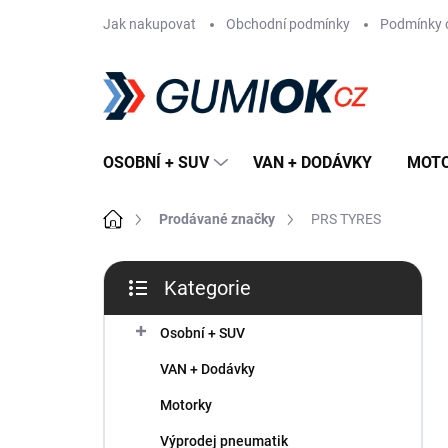
Přejít
Jak nakupovat
Obchodní podmínky
Podmínky 
na
obsah
OSOBNÍ + SUV
VAN + DODÁVKY
MOT
Domů
Prodávané značky
PRS TYRES
P
Kategorie
o
Přeskočit
s
kategorie
t
Osobní + SUV
r
VAN + Dodávky
a
n
Motorky
n
Výprodej pneumatik
í