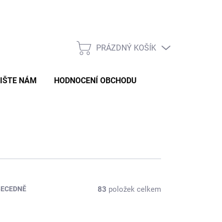
Formulář pro odstoupení od smlouvy
Formulář pro reklamaci zb
PRÁZDNÝ KOŠÍK
NÁKUPNÍ
KOŠÍK
IŠTE NÁM
HODNOCENÍ OBCHODU
83
položek celkem
BECEDNĚ