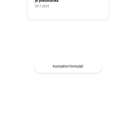
je pneumatika
20.7.2022
Máte otázku?
Obráťte se na nás.
Kontaktní formulář