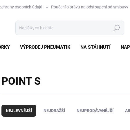
ochrany osobních údajů
Poučení o právu na odstoupení od smlouvy
Hledat
ORKY
VÝPRODEJ PNEUMATIK
NA STÁHNUTÍ
NAP
POINT S
Ř
a
NEJLEVNĚJŠÍ
NEJDRAŽŠÍ
NEJPRODÁVANĚJŠÍ
A
z
e
n
V