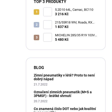
TOP 3 PRODUKTY
5.2D10 64L, Camac, BC110
3 216 Kč
215/55R18 99V, Roadx, RX
MOTION H12
1 837 Kč
MICHELIN 285/35 R19 103V
XL PILOT ALPIN 4 M+S
5 480 Kč
3PMSF GRNX
BLOG
Zimní pneumatiky v létě? Proto to není
dobrý nápad
21.7.2022
Označení zimních pneumatik (M+S a
3PMSF) - krátké shrnutí
20.7.2022
Co znamená číslo DOT nebo jak kvalitní