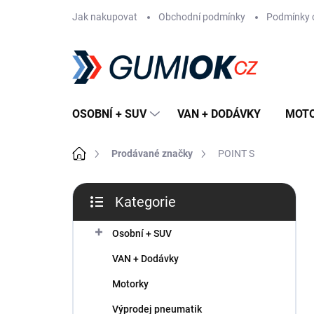
Přejít
Jak nakupovat
Obchodní podmínky
Podmínky 
na
obsah
OSOBNÍ + SUV
VAN + DODÁVKY
MOT
Domů
Prodávané značky
POINT S
P
Kategorie
o
Přeskočit
s
kategorie
t
Osobní + SUV
r
VAN + Dodávky
a
n
Motorky
n
Výprodej pneumatik
í