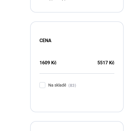
p
a
n
e
l
CENA
1609
Kč
5517
Kč
Na skladě
83