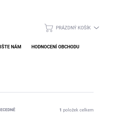
Formulář pro odstoupení od smlouvy
Formulář pro reklamaci zb
PRÁZDNÝ KOŠÍK
NÁKUPNÍ
KOŠÍK
IŠTE NÁM
HODNOCENÍ OBCHODU
1
položek celkem
BECEDNĚ