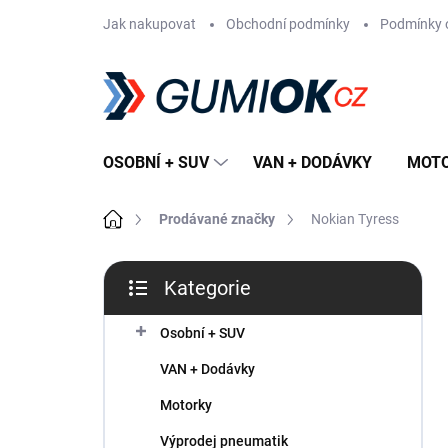
Přejít
Jak nakupovat
Obchodní podmínky
Podmínky 
na
obsah
OSOBNÍ + SUV
VAN + DODÁVKY
MOT
Domů
Prodávané značky
Nokian Tyress
P
Kategorie
o
Přeskočit
s
kategorie
t
Osobní + SUV
r
VAN + Dodávky
a
n
Motorky
n
Výprodej pneumatik
í