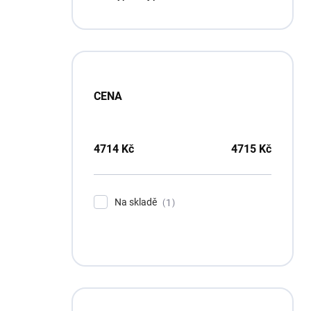
p
a
n
e
l
CENA
4714
Kč
4715
Kč
Na skladě
1