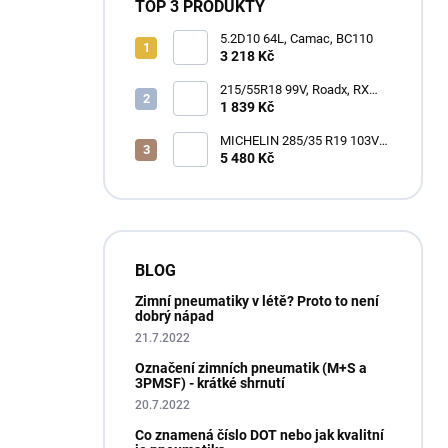
TOP 3 PRODUKTY
5.2D10 64L, Camac, BC110
3 218 Kč
215/55R18 99V, Roadx, RX
MOTION H12
1 839 Kč
MICHELIN 285/35 R19 103V
XL PILOT ALPIN 4 M+S
5 480 Kč
3PMSF GRNX
BLOG
Zimní pneumatiky v létě? Proto to není
dobrý nápad
21.7.2022
Označení zimních pneumatik (M+S a
3PMSF) - krátké shrnutí
20.7.2022
Co znamená číslo DOT nebo jak kvalitní