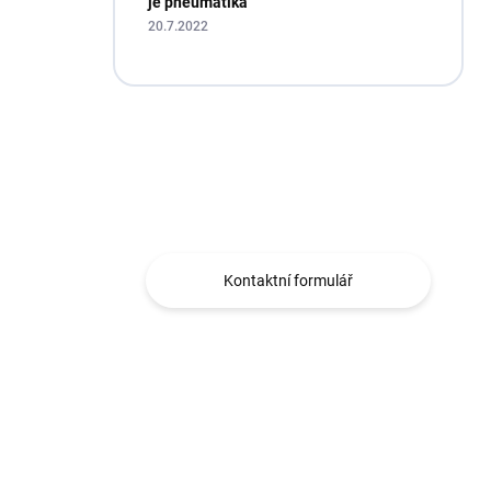
je pneumatika
20.7.2022
Máte otázku?
Obráťte se na nás.
Kontaktní formulář