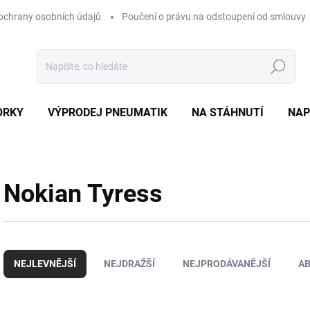
ochrany osobních údajů
Poučení o právu na odstoupení od smlouvy
Hledat
ORKY
VÝPRODEJ PNEUMATIK
NA STÁHNUTÍ
NAP
Nokian Tyress
Ř
a
NEJLEVNĚJŠÍ
NEJDRAŽŠÍ
NEJPRODÁVANĚJŠÍ
A
z
e
n
V