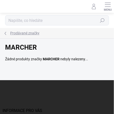
Přejít
na
obsah
Hledat
Prodávané značky
MARCHER
Žádné produkty značky
MARCHER
nebyly nalezeny...
Z
á
p
a
t
í
INFORMACE PRO VÁS