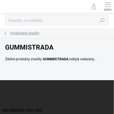
Přejít
na
obsah
Hledat
Prodávané značky
GUMMISTRADA
Žádné produkty značky
GUMMISTRADA
nebyly nalezeny...
Z
á
p
a
t
í
INFORMACE PRO VÁS