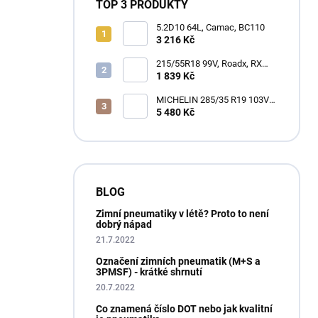
TOP 3 PRODUKTY
5.2D10 64L, Camac, BC110
3 216 Kč
215/55R18 99V, Roadx, RX
MOTION H12
1 839 Kč
MICHELIN 285/35 R19 103V
XL PILOT ALPIN 4 M+S
5 480 Kč
3PMSF GRNX
BLOG
Zimní pneumatiky v létě? Proto to není
dobrý nápad
21.7.2022
Označení zimních pneumatik (M+S a
3PMSF) - krátké shrnutí
20.7.2022
Co znamená číslo DOT nebo jak kvalitní