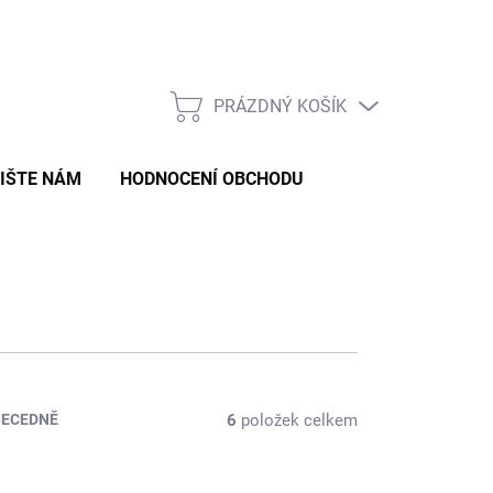
Formulář pro odstoupení od smlouvy
Formulář pro reklamaci zb
PRÁZDNÝ KOŠÍK
NÁKUPNÍ
KOŠÍK
IŠTE NÁM
HODNOCENÍ OBCHODU
6
položek celkem
BECEDNĚ