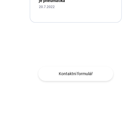
je pneumatika
20.7.2022
Máte otázku?
Obráťte se na nás.
Kontaktní formulář