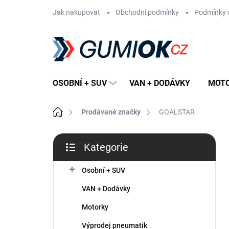
Přejít
Jak nakupovat
Obchodní podmínky
Podmínky 
na
obsah
OSOBNÍ + SUV
VAN + DODÁVKY
MOT
Domů
Prodávané značky
GOALSTAR
P
Kategorie
o
Přeskočit
s
kategorie
t
Osobní + SUV
r
VAN + Dodávky
a
n
Motorky
n
Výprodej pneumatik
í