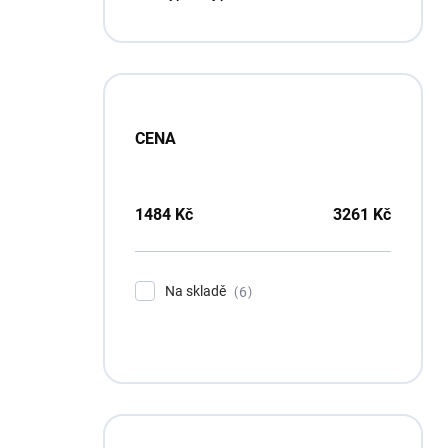
p
a
n
e
l
CENA
1484
Kč
3261
Kč
Na skladě
6