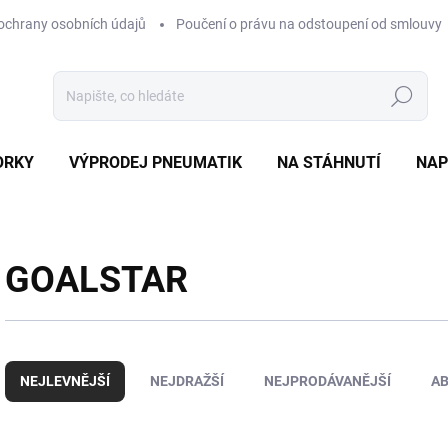
ochrany osobních údajů
Poučení o právu na odstoupení od smlouvy
Hledat
ORKY
VÝPRODEJ PNEUMATIK
NA STÁHNUTÍ
NAP
GOALSTAR
Ř
a
NEJLEVNĚJŠÍ
NEJDRAŽŠÍ
NEJPRODÁVANĚJŠÍ
A
z
e
n
V