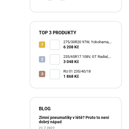
p
a
n
e
l
TOP 3 PRODUKTY
275/30R20 97W, Yokohama,
ADVAN WINTER V907
6 208 Kč
235/65R17 108V, GT Radial,
CLIMATE ACTIVE
3 048 Kč
RU 01 235/40/18
1 868 Kč
BLOG
Zimní pneumatiky v létě? Proto to není
dobrý nápad
21.7.2022