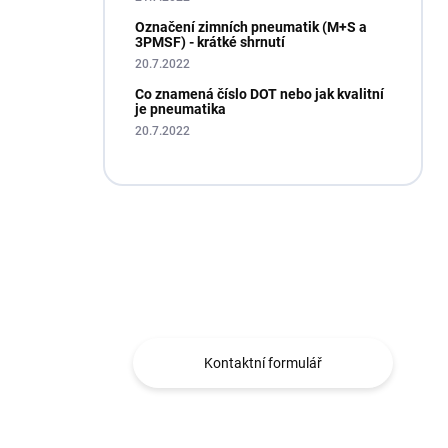
Označení zimních pneumatik (M+S a
3PMSF) - krátké shrnutí
20.7.2022
Co znamená číslo DOT nebo jak kvalitní
je pneumatika
20.7.2022
Máte otázku?
Obráťte se na nás.
Kontaktní formulář