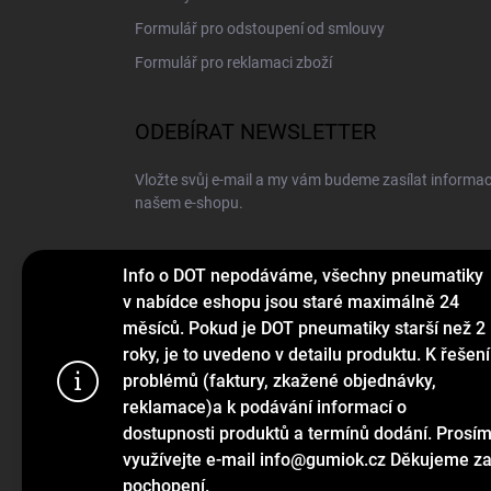
Formulář pro odstoupení od smlouvy
Formulář pro reklamaci zboží
ODEBÍRAT NEWSLETTER
Vložte svůj e-mail a my vám budeme zasílat informa
našem e-shopu.
E-MAIL
Info o DOT nepodáváme, všechny pneumatiky
v nabídce eshopu jsou staré maximálně 24
měsíců. Pokud je DOT pneumatiky starší než 2
roky, je to uvedeno v detailu produktu. K řešení
Vložením e-mailu souhlasíte s
podmínkami ochrany o
problémů (faktury, zkažené objednávky,
Používáme c
reklamace)a k podávání informací o
Přihlásit se
webu a díky
dostupnosti produktů a termínů dodání. Prosí
funkce, výko
využívejte e-mail info@gumiok.cz Děkujeme z
pochopení.