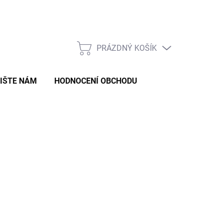
Formulář pro odstoupení od smlouvy
Formulář pro reklamaci zb
PRÁZDNÝ KOŠÍK
NÁKUPNÍ
KOŠÍK
IŠTE NÁM
HODNOCENÍ OBCHODU