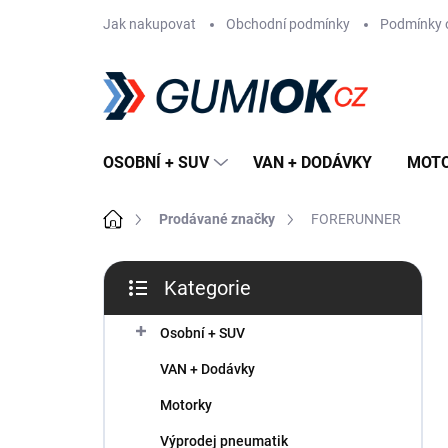
Přejít
Jak nakupovat
Obchodní podmínky
Podmínky 
na
obsah
OSOBNÍ + SUV
VAN + DODÁVKY
MOT
Domů
Prodávané značky
FORERUNNER
P
Kategorie
o
Přeskočit
s
kategorie
t
Osobní + SUV
r
VAN + Dodávky
a
n
Motorky
n
Výprodej pneumatik
í