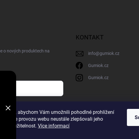
KONTAKT
ce o nových produktech na
info
@
gumiok.cz
Gumiok.cz
Gumiok.cz
sobních údajů
ookies, abychom Vám umožnili pohodlné prohlížení
S
 analýze provozu webu neustále zlepšovali jeho
m
n a použitelnost.
Více informací
a