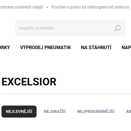
ochrany osobních údajů
Poučení o právu na odstoupení od smlouvy
Hledat
ORKY
VÝPRODEJ PNEUMATIK
NA STÁHNUTÍ
NAP
EXCELSIOR
Ř
a
NEJLEVNĚJŠÍ
NEJDRAŽŠÍ
NEJPRODÁVANĚJŠÍ
A
z
e
n
V