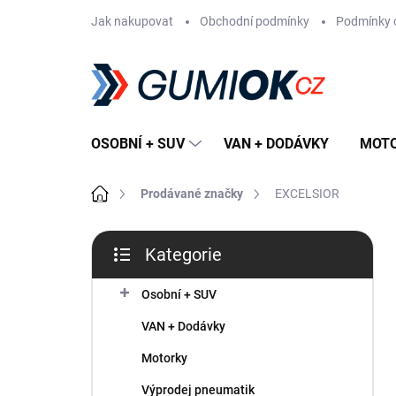
Přejít
Jak nakupovat
Obchodní podmínky
Podmínky 
na
obsah
OSOBNÍ + SUV
VAN + DODÁVKY
MOT
Domů
Prodávané značky
EXCELSIOR
P
Kategorie
o
Přeskočit
s
kategorie
t
Osobní + SUV
r
VAN + Dodávky
a
n
Motorky
n
Výprodej pneumatik
í