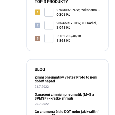
TOP 3 PRODUKTY
275/30R20 97W, Yokohama,
ADVAN WINTER V907
6 208 Kč
235/65R17 108V, GT Radial,
CLIMATE ACTIVE
3 048 Kč
RU 01 235/40/18
1 868 Kč
BLOG
Zimní pneumatiky v létě? Proto to není
dobrý nápad
21.7.2022
Označení zimních pneumatik (M+S a
3PMSF) - krátké shrnutí
20.7.2022
Co znamená číslo DOT nebo jak kvalitní