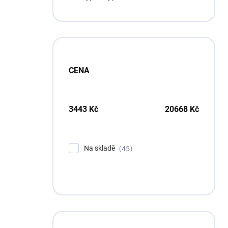
p
a
n
e
l
CENA
3443
Kč
20668
Kč
Na skladě
45