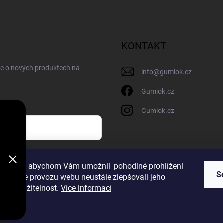
KONTAKT
ce o nových produktech na
info
@
gumiok.cz
Gumiok.cz
Gumiok.cz
sobních údajů
ookies, abychom Vám umožnili pohodlné prohlížení
S
 analýze provozu webu neustále zlepšovali jeho
m
n a použitelnost.
Více informací
a
í