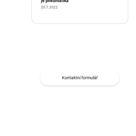
je pneumatika
20.7.2022
Máte otázku?
Obráťte se na nás.
Kontaktní formulář