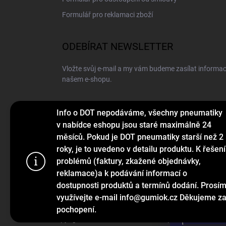
Formulář pro reklamaci zboží
ODEBÍRAT NEWSLETTER
Vložte svůj e-mail a my vám budeme zasílat informa
našem e-shopu.
E-MAIL
Info o DOT nepodáváme, všechny pneumatiky
v nabídce eshopu jsou staré maximálně 24
měsíců. Pokud je DOT pneumatiky starší než 2
roky, je to uvedeno v detailu produktu. K řešení
Vložením e-mailu souhlasíte s
podmínkami ochrany o
problémů (faktury, zkažené objednávky,
Používáme c
reklamace)a k podávání informací o
Přihlásit se
webu a díky
dostupnosti produktů a termínů dodání. Prosí
funkce, výko
využívejte e-mail info@gumiok.cz Děkujeme z
pochopení.
Nastaven
Copyright 2026
Gumiok.cz
. Všechna práva vyhrazena.