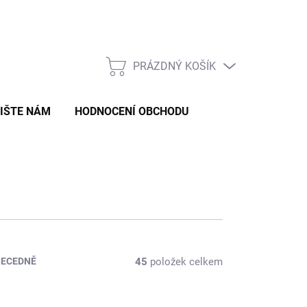
Formulář pro odstoupení od smlouvy
Formulář pro reklamaci zb
PRÁZDNÝ KOŠÍK
NÁKUPNÍ
KOŠÍK
IŠTE NÁM
HODNOCENÍ OBCHODU
45
položek celkem
BECEDNĚ