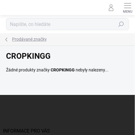
Přejít
na
obsah
Hledat
Prodávané značky
CROPKINGG
Žádné produkty značky
CROPKINGG
nebyly nalezeny...
Z
á
p
a
t
í
INFORMACE PRO VÁS