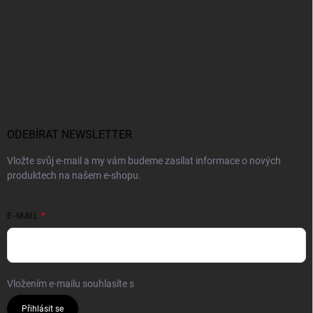
ODEBÍRAT NEWSLETTER
Vložte svůj e-mail a my vám budeme zasílat informace o nových
produktech na našem e-shopu.
E-MAIL
Vložením e-mailu souhlasíte s
podmínkami ochrany osobních údajů
Přihlásit se