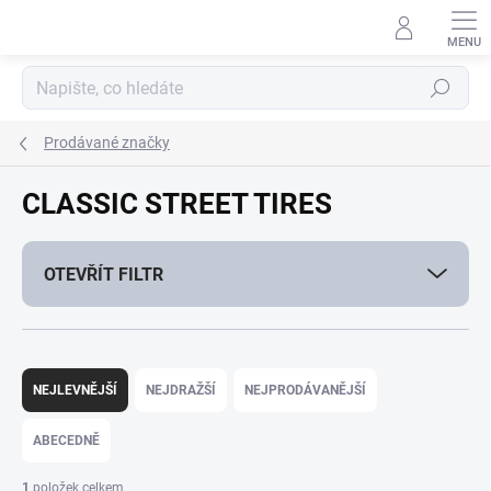
Přejít
na
obsah
Hledat
Prodávané značky
CLASSIC STREET TIRES
OTEVŘÍT FILTR
Ř
a
NEJLEVNĚJŠÍ
NEJDRAŽŠÍ
NEJPRODÁVANĚJŠÍ
z
e
ABECEDNĚ
n
í
1
položek celkem