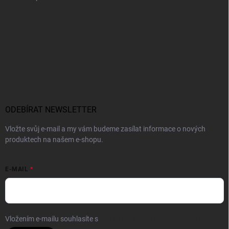
ODEBÍRAT NEWSLETTER
Vložte svůj e-mail a my vám budeme zasílat informace o nových
produktech na našem e-shopu.
E-MAIL
Vložením e-mailu souhlasíte s
podmínkami ochrany osobních údajů