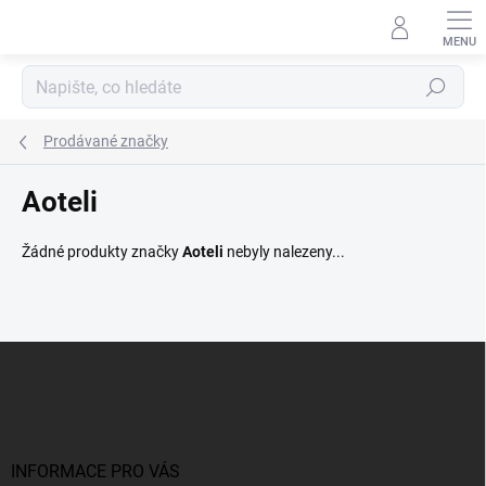
Přejít
na
obsah
Hledat
Prodávané značky
Aoteli
Žádné produkty značky
Aoteli
nebyly nalezeny...
Z
á
p
a
t
í
INFORMACE PRO VÁS