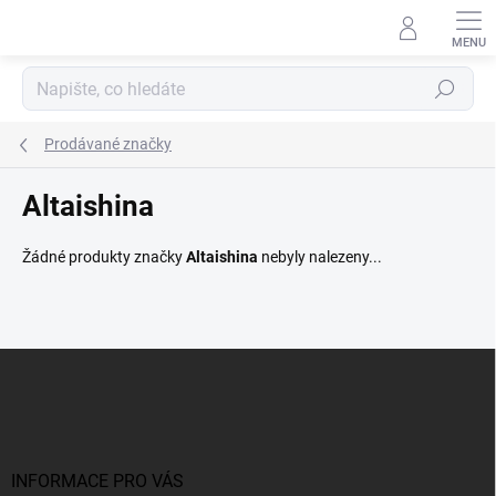
Přejít
na
obsah
Hledat
Prodávané značky
Altaishina
Žádné produkty značky
Altaishina
nebyly nalezeny...
Z
á
p
a
t
í
INFORMACE PRO VÁS