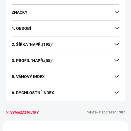
t
ů
ZNAČKY
1. OBDOBÍ
2. ŠÍŘKA "NAPŘ.(195)"
3. PROFIL "NAPŘ.(55)"
5. VÁHOVÝ INDEX
6. RYCHLOSTNÍ INDEX
Položek k zobrazení:
987
VYMAZAT FILTRY
V
ý