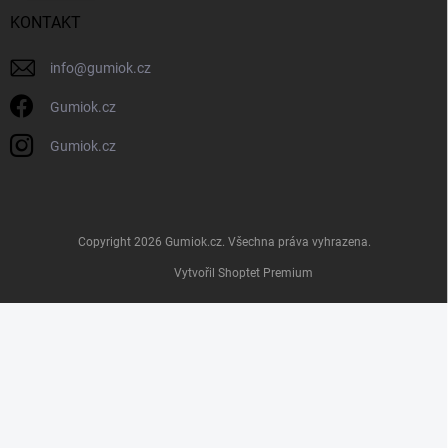
KONTAKT
info
@
gumiok.cz
Gumiok.cz
Gumiok.cz
Copyright 2026
Gumiok.cz
. Všechna práva vyhrazena.
Vytvořil Shoptet Premium