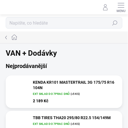
Přejít
na
obsah
Hledat
Domů
VAN + Dodávky
Nejprodávanější
KENDA KR101 MASTERTRAIL 3G 175/75 R16
104N
EXT SKLAD DO 7PRAC DNŮ
(>5 KS)
2 189 Kč
TBB TIRES THA20 295/80 R22.5 154/149M
EXT SKLAD DO 7PRAC DNŮ
(>5 KS)