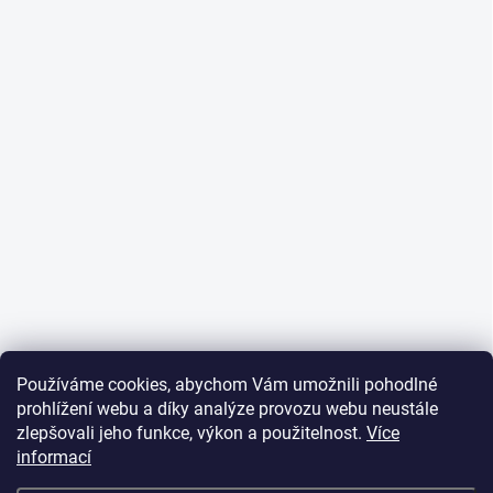
Používáme cookies, abychom Vám umožnili pohodlné
prohlížení webu a díky analýze provozu webu neustále
zlepšovali jeho funkce, výkon a použitelnost.
Více
informací
Info o DOT nepodáváme, všechny pneumatiky v nabídce
eshopu jsou staré maximálně 24 měsíců. Pokud je DOT