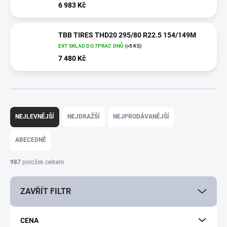
6 983 Kč
TBB TIRES THD20 295/80 R22.5 154/149M
EXT SKLAD DO 7PRAC DNŮ
(>5 KS)
7 480 Kč
Ř
a
NEJLEVNĚJŠÍ
NEJDRAŽŠÍ
NEJPRODÁVANĚJŠÍ
z
e
ABECEDNĚ
n
í
987
položek celkem
p
r
ZAVŘÍT FILTR
o
d
u
CENA
k