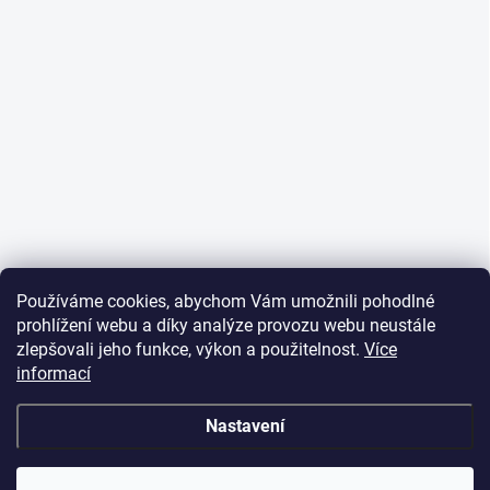
Používáme cookies, abychom Vám umožnili pohodlné
prohlížení webu a díky analýze provozu webu neustále
zlepšovali jeho funkce, výkon a použitelnost.
Více
informací
Info o DOT nepodáváme, všechny pneumatiky v nabídce
eshopu jsou staré maximálně 24 měsíců. Pokud je DOT
pneumatiky starší než 2 roky, je to uvedeno v detailu
Nastavení
produktu. K řešení problémů (faktury, zkažené
objednávky, reklamace)a k podávání informací o
dostupnosti produktů a termínů dodání. Prosím