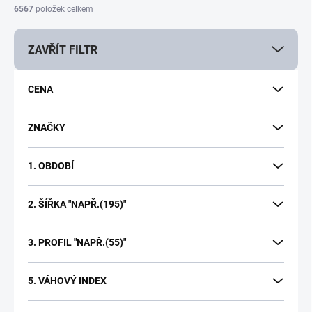
í
6567
položek celkem
p
r
ZAVŘÍT FILTR
o
d
u
CENA
k
t
ů
ZNAČKY
1. OBDOBÍ
2. ŠÍŘKA "NAPŘ.(195)"
3. PROFIL "NAPŘ.(55)"
5. VÁHOVÝ INDEX