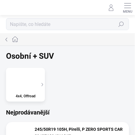
Přejít
na
obsah
Hledat
Domů
Osobní + SUV
4x4, Offroad
Nejprodávanější
245/50R19 105H, Pirelli, P ZERO SPORTS CAR