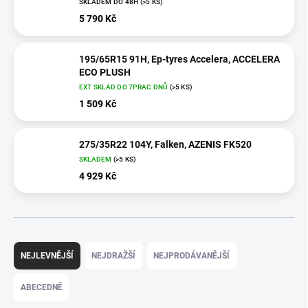
SKLADEM DO 48H
(>5 KS)
5 790 Kč
195/65R15 91H, Ep-tyres Accelera, ACCELERA
ECO PLUSH
EXT SKLAD DO 7PRAC DNŮ
(>5 KS)
1 509 Kč
275/35R22 104Y, Falken, AZENIS FK520
SKLADEM
(>5 KS)
4 929 Kč
Ř
a
NEJLEVNĚJŠÍ
NEJDRAŽŠÍ
NEJPRODÁVANĚJŠÍ
z
e
ABECEDNĚ
n