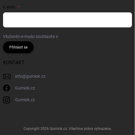
E-MAIL
Vložením e-mailu souhlasíte s
podmínkami ochrany osobních údajů
Přihlásit se
KONTAKT
info
@
gumiok.cz
Gumiok.cz
Gumiok.cz
Copyright 2026
Gumiok.cz
. Všechna práva vyhrazena.