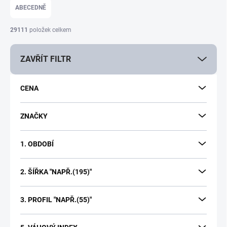
e
ABECEDNĚ
n
í
29111
položek celkem
p
r
ZAVŘÍT FILTR
o
d
u
CENA
k
t
ů
ZNAČKY
1. OBDOBÍ
2. ŠÍŘKA "NAPŘ.(195)"
3. PROFIL "NAPŘ.(55)"