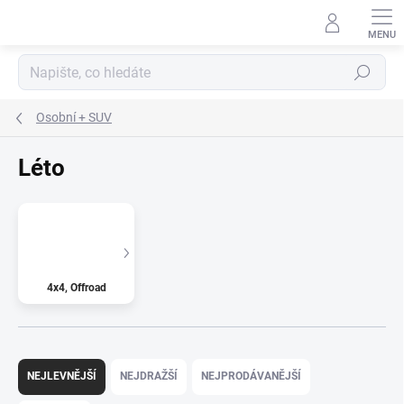
Přejít
na
obsah
Hledat
Osobní + SUV
Léto
4x4, Offroad
Ř
a
NEJLEVNĚJŠÍ
NEJDRAŽŠÍ
NEJPRODÁVANĚJŠÍ
z