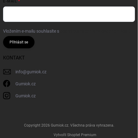
E-MAIL
Vložením e-mailu souhlasíte s
podmínkami ochrany osobních údajů
Přihlásit se
KONTAKT
info
@
gumiok.cz
Gumiok.cz
Gumiok.cz
Copyright 2026
Gumiok.cz
. Všechna práva vyhrazena.
Vytvořil Shoptet Premium