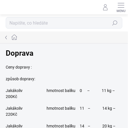
Přejít
na
obsah
Hledat
Domů
Doprava
Ceny dopravy :
způsob dopravy:
Jakákoliv hmotnost balíku 0 – 11 kg –
200Kč
Jakákoliv hmotnost balíku 11 – 14 kg –
220Kč
Jakákoliv hmotnost balíku 14 – 20 kg –