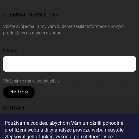
ODEBÍRAT NEWSLETTER
Vložte svůj e-mail a my vám budeme zasílat informace o nových
produktech na našem e-shopu.
E-MAIL
Vložením e-mailu souhlasíte s
podmínkami ochrany osobních údajů
Přihlásit se
KONTAKT
info
@
gumiok.cz
Používáme cookies, abychom Vám umožnili pohodlné
prohlížení webu a díky analýze provozu webu neustále
Gumiok.cz
zlepšovali jeho funkce, výkon a použitelnost.
Více