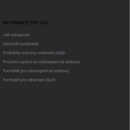
p
a
t
í
INFORMACE PRO VÁS
Jak nakupovat
Obchodní podmínky
Podmínky ochrany osobních údajů
Poučení o právu na odstoupení od smlouvy
Formulář pro odstoupení od smlouvy
Formulář pro reklamaci zboží