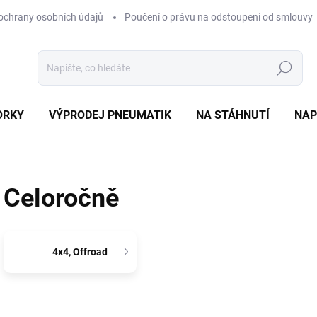
ochrany osobních údajů
Poučení o právu na odstoupení od smlouvy
Hledat
ORKY
VÝPRODEJ PNEUMATIK
NA STÁHNUTÍ
NAP
Celoročně
4x4, Offroad
Ř