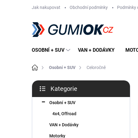
Přejít
Jak nakupovat
Obchodní podmínky
Podmínky 
na
obsah
OSOBNÍ + SUV
VAN + DODÁVKY
MOT
Domů
Osobní + SUV
Celoročně
P
Kategorie
o
Přeskočit
s
kategorie
t
Osobní + SUV
r
4x4, Offroad
a
n
VAN + Dodávky
n
Motorky
í