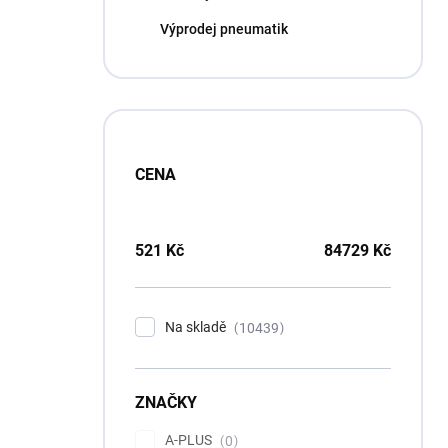
p
Výprodej pneumatik
a
n
e
l
CENA
521
Kč
84729
Kč
Na skladě
10439
ZNAČKY
A-PLUS
0