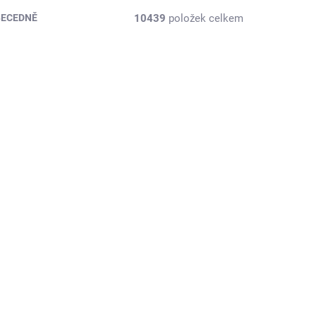
10439
položek celkem
BECEDNĚ
2187630
AZ-SUQ614570A004
KLADEM
EXT SKLAD DO 3PRAC DNŮ
(1 KS)
(>5 KS)
145x70D6 18F, Sunf, A-
IP
004
623 Kč