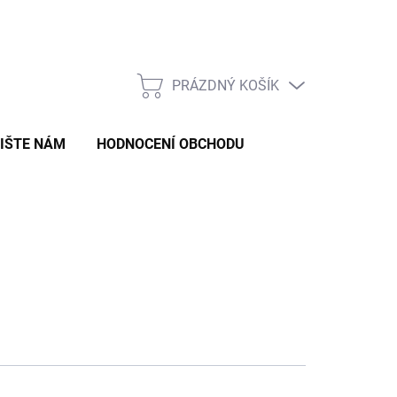
Formulář pro odstoupení od smlouvy
Formulář pro reklamaci zb
PRÁZDNÝ KOŠÍK
NÁKUPNÍ
KOŠÍK
IŠTE NÁM
HODNOCENÍ OBCHODU