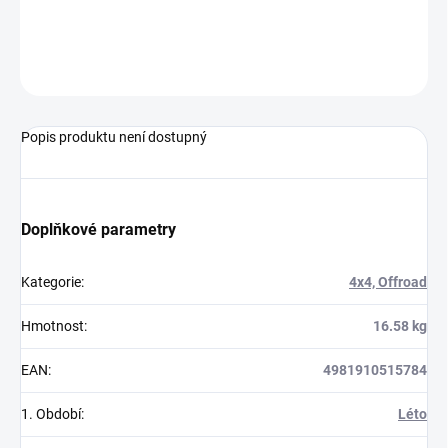
MOŽNOSTI
DORUČENÍ
ZEPTAT SE
Popis produktu není dostupný
Doplňkové parametry
Kategorie
:
4x4, Offroad
Hmotnost
:
16.58 kg
EAN
:
4981910515784
1. Období
:
Léto