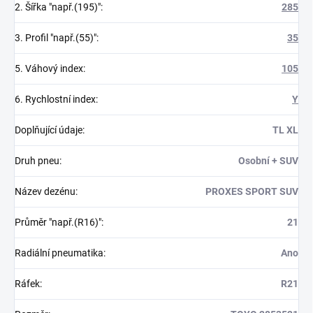
2. Šířka "např.(195)"
:
285
3. Profil "např.(55)"
:
35
5. Váhový index
:
105
6. Rychlostní index
:
Y
Doplňující údaje
:
TL XL
Druh pneu
:
Osobní + SUV
Název dezénu
:
PROXES SPORT SUV
Průměr "např.(R16)"
:
21
Radiální pneumatika
:
Ano
Ráfek
:
R21