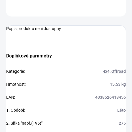
ZEPTAT SE
Popis produktu není dostupný
Doplňkové parametry
Kategorie
:
4x4, Offroad
Hmotnost
:
15.53 kg
EAN
:
4038526418456
1. Období
:
Léto
2. Šířka "např.(195)"
:
275