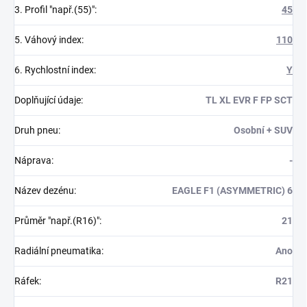
3. Profil "např.(55)"
:
45
5. Váhový index
:
110
6. Rychlostní index
:
Y
Doplňující údaje
:
TL XL EVR F FP SCT
Druh pneu
:
Osobní + SUV
Náprava
:
-
Název dezénu
:
EAGLE F1 (ASYMMETRIC) 6
Průměr "např.(R16)"
:
21
Radiální pneumatika
:
Ano
Ráfek
:
R21