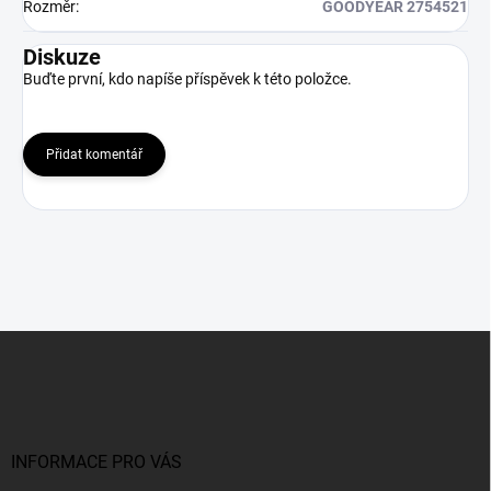
Rozměr
:
GOODYEAR 2754521
Diskuze
Buďte první, kdo napíše příspěvek k této položce.
Přidat komentář
Z
á
p
a
t
í
INFORMACE PRO VÁS