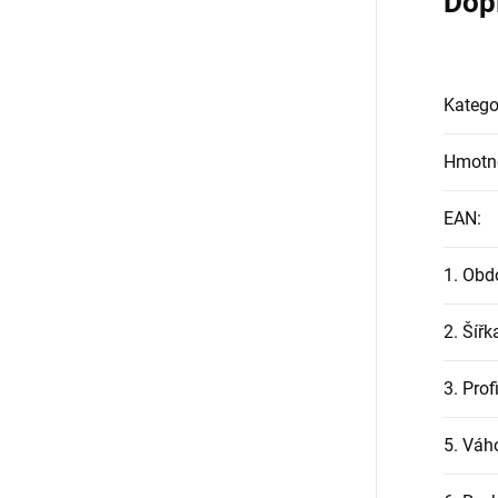
Dop
Katego
Hmotn
EAN
:
1. Obd
2. Šířk
3. Prof
5. Váh