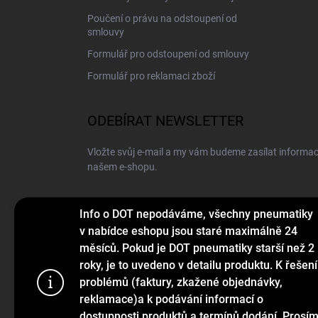
Poučení o právu na odstoupení od
smlouvy
Formulář pro odstoupení od smlouvy
Formulář pro reklamaci zboží
ODEBÍRAT NEWSLETTER
Vložte svůj e-mail a my vám budeme zasílat informa
našem e-shopu.
E-MAIL
Info o DOT nepodáváme, všechny pneumatiky
v nabídce eshopu jsou staré maximálně 24
měsíců. Pokud je DOT pneumatiky starší než 2
roky, je to uvedeno v detailu produktu. K řešení
Vložením e-mailu souhlasíte s
podmínkami ochrany o
problémů (faktury, zkažené objednávky,
Používáme c
reklamace)a k podávání informací o
Přihlásit se
webu a díky
dostupnosti produktů a termínů dodání. Prosí