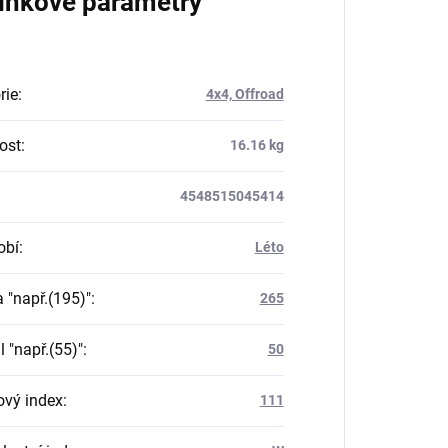
lňkové parametry
rie
:
4x4, Offroad
ost
:
16.16 kg
4548515045414
obí
:
Léto
a "např.(195)"
:
265
il "např.(55)"
:
50
ový index
:
111