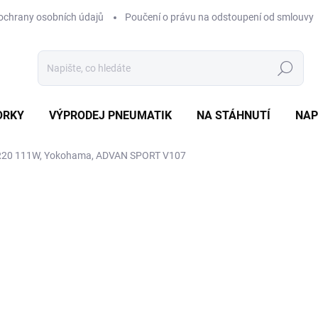
ochrany osobních údajů
Poučení o právu na odstoupení od smlouvy
Hledat
ORKY
VÝPRODEJ PNEUMATIK
NA STÁHNUTÍ
NAP
20 111W, Yokohama, ADVAN SPORT V107
ocení
ZNAČKA:
YOKOHAMA
5 895 Kč
Měrná
EXT SKLAD DO 7PRAC DN
cena:
MOŽNOSTI DORUČENÍ