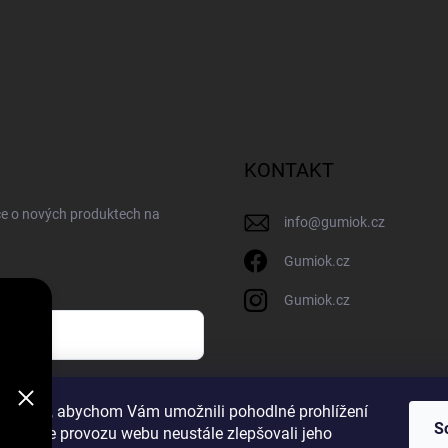
KONTAKT
ce o nových produktech na
info
@
gumiok.cz
Gumiok.cz
Gumiok.cz
sobních údajů
ookies, abychom Vám umožnili pohodlné prohlížení
S
 analýze provozu webu neustále zlepšovali jeho
m