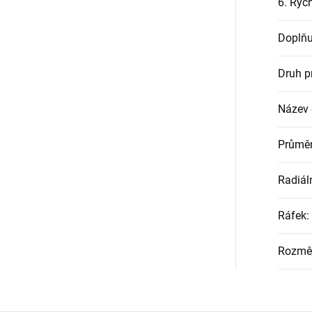
6. Rych
Doplňu
Druh p
Název
Průměr
Radiál
Ráfek
:
Rozmě