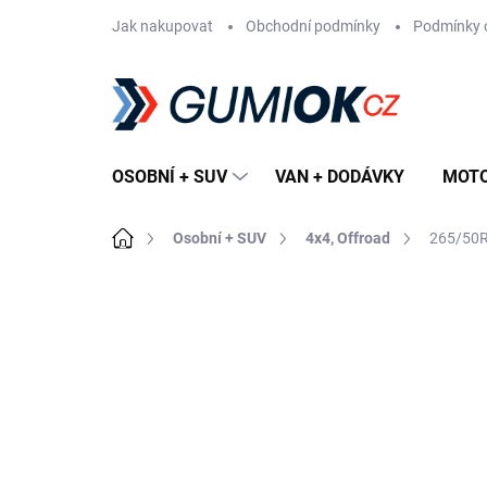
Přejít
Jak nakupovat
Obchodní podmínky
Podmínky 
na
obsah
OSOBNÍ + SUV
VAN + DODÁVKY
MOT
Domů
Osobní + SUV
4x4, Offroad
265/50R
Neohodnoceno
Podrobnosti hodn