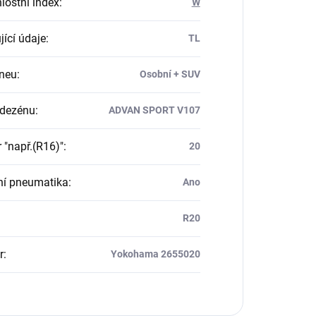
lostní index
:
W
jící údaje
:
TL
neu
:
Osobní + SUV
 dezénu
:
ADVAN SPORT V107
 "např.(R16)"
:
20
ní pneumatika
:
Ano
R20
r
:
Yokohama 2655020