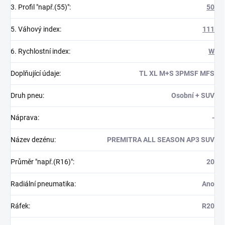
3. Profil "např.(55)"
:
50
5. Váhový index
:
111
6. Rychlostní index
:
W
Doplňující údaje
:
TL XL M+S 3PMSF MFS
Druh pneu
:
Osobní + SUV
Náprava
:
-
Název dezénu
:
PREMITRA ALL SEASON AP3 SUV
Průměr "např.(R16)"
:
20
Radiální pneumatika
:
Ano
Ráfek
:
R20