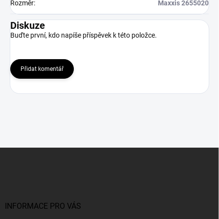
Rozměr
:
Maxxis 2655020
Diskuze
Buďte první, kdo napíše příspěvek k této položce.
Přidat komentář
Z
á
p
a
t
í
INFORMACE PRO VÁS