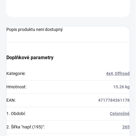
ZEPTAT SE
Popis produktu není dostupný
Doplňkové parametry
Kategorie
:
4x4, Offroad
Hmotnost
:
15.26 kg
EAN
:
4717784361178
1. Období
:
Celoročně
2. Šířka "např.(195)"
:
265