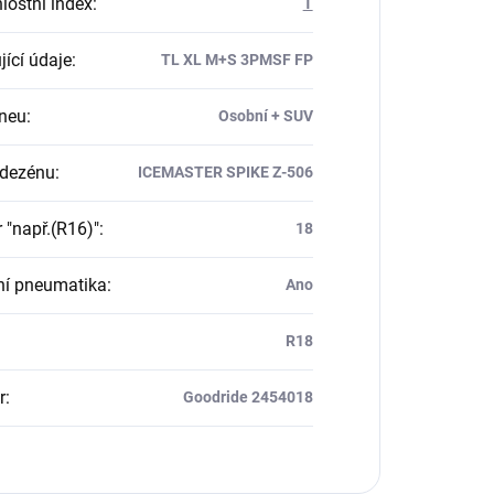
lostní index
:
T
jící údaje
:
TL XL M+S 3PMSF FP
neu
:
Osobní + SUV
 dezénu
:
ICEMASTER SPIKE Z-506
 "např.(R16)"
:
18
ní pneumatika
:
Ano
R18
r
:
Goodride 2454018