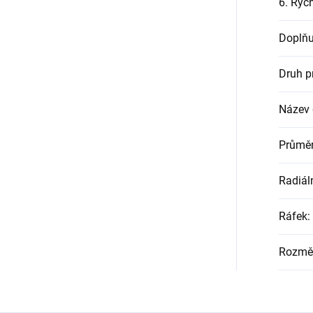
6. Rych
Doplňu
Druh p
Název
Průměr
Radiál
Ráfek
:
Rozmě