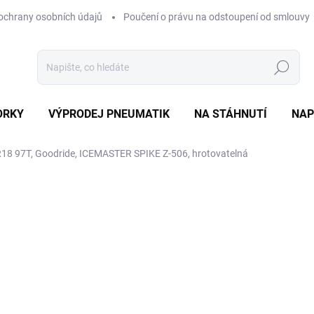
ochrany osobních údajů
Poučení o právu na odstoupení od smlouvy
Hledat
ORKY
VÝPRODEJ PNEUMATIK
NA STÁHNUTÍ
NAP
18 97T, Goodride, ICEMASTER SPIKE Z-506, hrotovatelná
ocení
ZNAČKA:
GOODRIDE
4 801 Kč
Měrná
EXT SKLAD DO 7PRAC DN
cena:
MOŽNOSTI DORUČENÍ