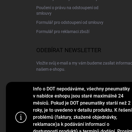
Poučení o právu na odstoupení od
smlouvy
Formulář pro odstoupení od smlouvy
Formulář pro reklamaci zboží
ODEBÍRAT NEWSLETTER
Vložte svůj e-mail a my vám budeme zasílat informa
našem e-shopu.
E-MAIL
Info o DOT nepodáváme, všechny pneumatiky
v nabídce eshopu jsou staré maximálně 24
měsíců. Pokud je DOT pneumatiky starší než 2
roky, je to uvedeno v detailu produktu. K řešení
Vložením e-mailu souhlasíte s
podmínkami ochrany o
problémů (faktury, zkažené objednávky,
Používáme c
reklamace)a k podávání informací o
Přihlásit se
webu a díky
dostupnosti produktů a termínů dodání. Prosí