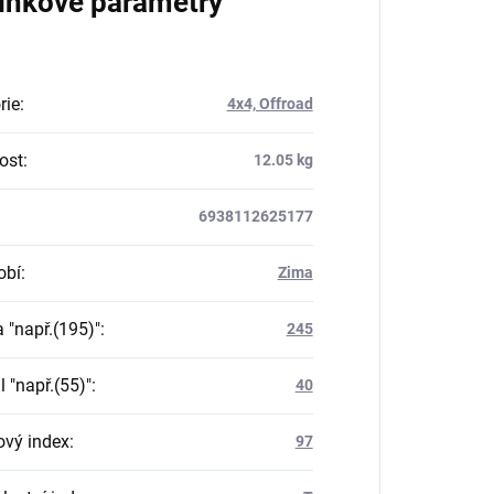
lňkové parametry
rie
:
4x4, Offroad
ost
:
12.05 kg
6938112625177
obí
:
Zima
a "např.(195)"
:
245
il "např.(55)"
:
40
ový index
:
97