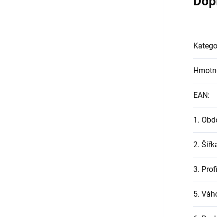
Dop
Katego
Hmotn
EAN
:
1. Obd
2. Šířk
3. Prof
5. Váh