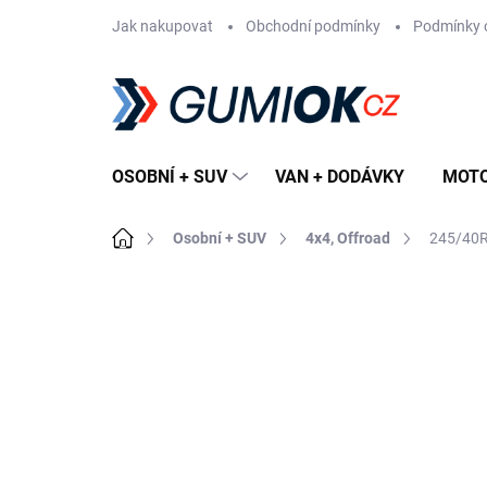
Přejít
Jak nakupovat
Obchodní podmínky
Podmínky 
na
obsah
OSOBNÍ + SUV
VAN + DODÁVKY
MOT
Domů
Osobní + SUV
4x4, Offroad
245/40R
Neohodnoceno
Podrobnosti hodn