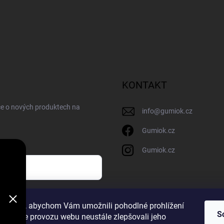
KONTAKT
ce o nových produktech na
info
@
gumiok.cz
Gumiok.cz
Gumiok.cz
sobních údajů
ookies, abychom Vám umožnili pohodlné prohlížení
S
 analýze provozu webu neustále zlepšovali jeho
m