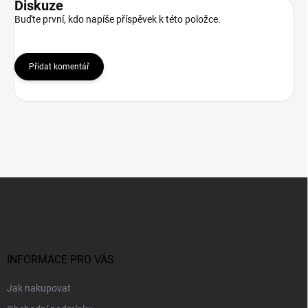
Diskuze
Buďte první, kdo napíše příspěvek k této položce.
Přidat komentář
Z
á
p
a
t
í
INFORMACE PRO VÁS
Jak nakupovat