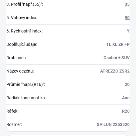
3. Profil "např.(55)"
:
35
5. Váhový index
:
90
6. Rychlostní index
:
Y
Doplňující údaje
:
TL XL ZR FP
Druh pneu
:
Osobní + SUV
Název dezénu
:
ATREZZO ZSR2
Průměr "např.(R16)"
:
20
Radiální pneumatika
:
Ano
Ráfek
:
R20
Rozměr
:
SAILUN 2253520