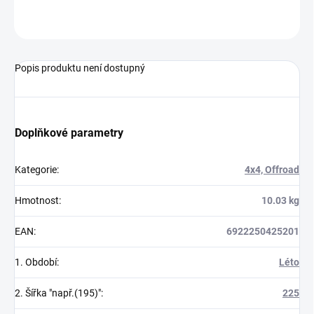
ZEPTAT SE
Popis produktu není dostupný
Doplňkové parametry
Kategorie
:
4x4, Offroad
Hmotnost
:
10.03 kg
EAN
:
6922250425201
1. Období
:
Léto
2. Šířka "např.(195)"
:
225