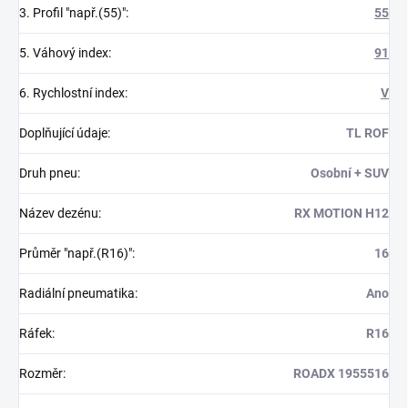
3. Profil "např.(55)"
:
55
5. Váhový index
:
91
6. Rychlostní index
:
V
Doplňující údaje
:
TL ROF
Druh pneu
:
Osobní + SUV
Název dezénu
:
RX MOTION H12
Průměr "např.(R16)"
:
16
Radiální pneumatika
:
Ano
Ráfek
:
R16
Rozměr
:
ROADX 1955516