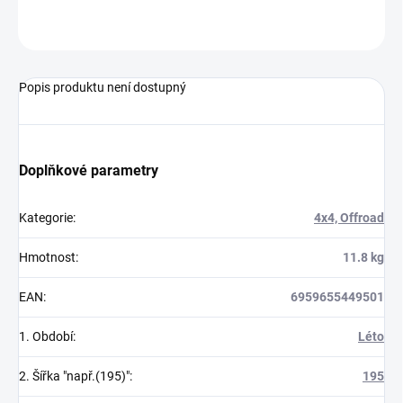
ZEPTAT SE
Popis produktu není dostupný
Doplňkové parametry
Kategorie
:
4x4, Offroad
Hmotnost
:
11.8 kg
EAN
:
6959655449501
1. Období
:
Léto
2. Šířka "např.(195)"
:
195