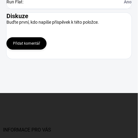
Run Flat
:
Ano
Diskuze
Buďte první, kdo napíše příspěvek k této položce.
Přidat komentář
Z
á
p
a
t
í
INFORMACE PRO VÁS