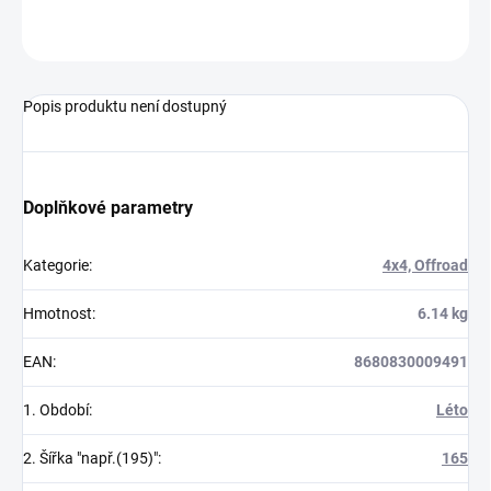
ZEPTAT SE
Popis produktu není dostupný
Doplňkové parametry
Kategorie
:
4x4, Offroad
Hmotnost
:
6.14 kg
EAN
:
8680830009491
1. Období
:
Léto
2. Šířka "např.(195)"
:
165