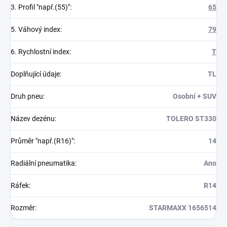
3. Profil "např.(55)"
:
65
5. Váhový index
:
79
6. Rychlostní index
:
T
Doplňující údaje
:
TL
Druh pneu
:
Osobní + SUV
Název dezénu
:
TOLERO ST330
Průměr "např.(R16)"
:
14
Radiální pneumatika
:
Ano
Ráfek
:
R14
Rozměr
:
STARMAXX 1656514