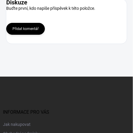
Diskuze
Buďte první, kdo napíše příspěvek k této položce.
Přidat komentář
Z
á
p
a
t
í
INFORMACE PRO VÁS
Jak nakupovat