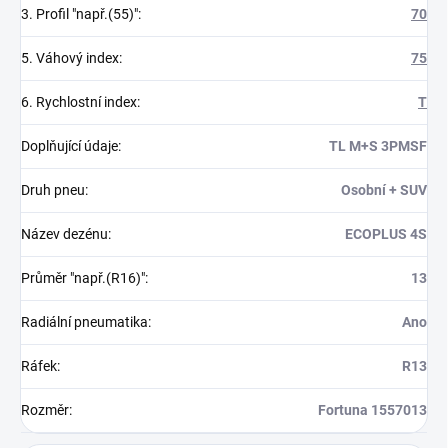
3. Profil "např.(55)"
:
70
5. Váhový index
:
75
6. Rychlostní index
:
T
Doplňující údaje
:
TL M+S 3PMSF
Druh pneu
:
Osobní + SUV
Název dezénu
:
ECOPLUS 4S
Průměr "např.(R16)"
:
13
Radiální pneumatika
:
Ano
Ráfek
:
R13
Rozměr
:
Fortuna 1557013