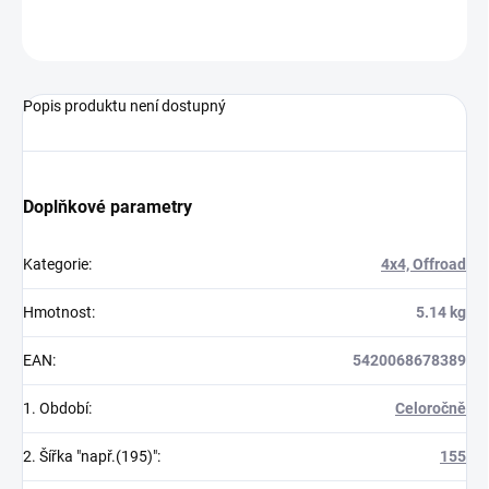
ZEPTAT SE
Popis produktu není dostupný
Doplňkové parametry
Kategorie
:
4x4, Offroad
Hmotnost
:
5.14 kg
EAN
:
5420068678389
1. Období
:
Celoročně
2. Šířka "např.(195)"
:
155