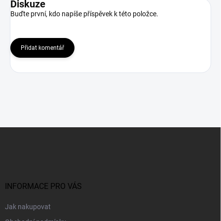
Diskuze
Buďte první, kdo napíše příspěvek k této položce.
Přidat komentář
Z
á
p
a
t
í
INFORMACE PRO VÁS
Jak nakupovat