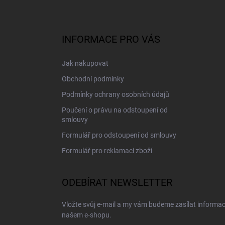
Z
á
p
a
INFORMACE PRO VÁS
t
í
Jak nakupovat
Obchodní podmínky
Podmínky ochrany osobních údajů
Poučení o právu na odstoupení od
smlouvy
Formulář pro odstoupení od smlouvy
Formulář pro reklamaci zboží
ODEBÍRAT NEWSLETTER
Vložte svůj e-mail a my vám budeme zasílat informa
našem e-shopu.