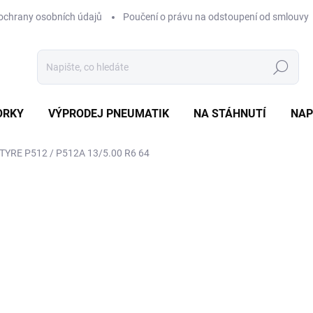
ochrany osobních údajů
Poučení o právu na odstoupení od smlouvy
Hledat
ORKY
VÝPRODEJ PNEUMATIK
NA STÁHNUTÍ
NAP
YRE P512 / P512A 13/5.00 R6 64
ocení
ZNAČKA:
WANDA TYRE
516 Kč
Měrná
EXT SKLAD DO 7PRAC DN
cena:
MOŽNOSTI DORUČENÍ