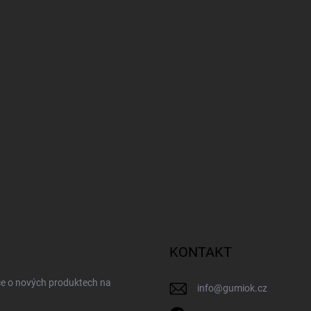
KONTAKT
ce o nových produktech na
info
@
gumiok.cz