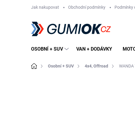
Přejít
Jak nakupovat
Obchodní podmínky
Podmínky 
na
obsah
OSOBNÍ + SUV
VAN + DODÁVKY
MOT
Domů
Osobní + SUV
4x4, Offroad
WANDA T
Neohodnoceno
Podrobnosti hodn