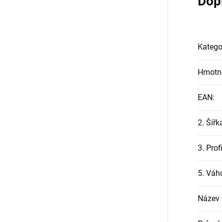
Dop
Katego
Hmotn
EAN
:
2. Šířk
3. Prof
5. Váh
Název