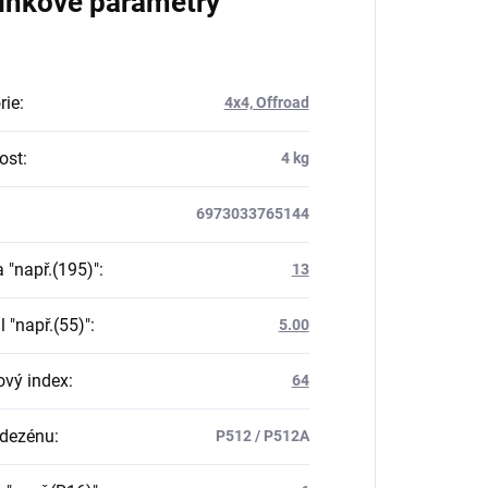
lňkové parametry
rie
:
4x4, Offroad
ost
:
4 kg
6973033765144
a "např.(195)"
:
13
il "např.(55)"
:
5.00
ový index
:
64
 dezénu
:
P512 / P512A