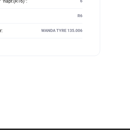
 "např.(R16)"
:
6
R6
r
:
WANDA TYRE 135.006