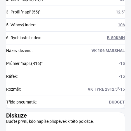
3. Profil "např.(55)"
:
12,5"
5. Váhový index
:
106
6. Rychlostní index
:
B-50KMH
Název dezénu
:
VK 106 MARSHAL
Průměr "např.(R16)"
:
-15
Ráfek
:
-15
Rozměr
:
VK TYRE 2912,5"-15
Třída pneumatik
:
BUDGET
Diskuze
Buďte první, kdo napíše příspěvek k této položce.