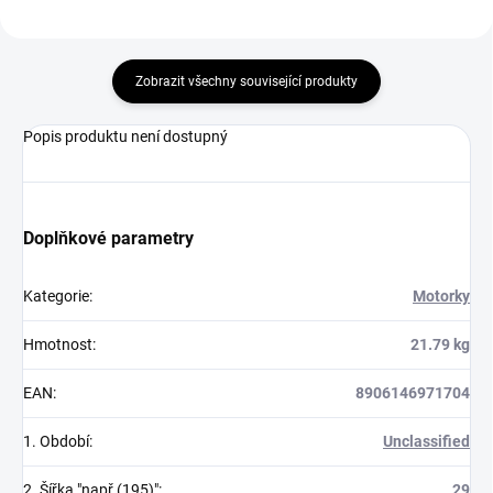
Zobrazit všechny související produkty
Popis produktu není dostupný
Doplňkové parametry
Kategorie
:
Motorky
Hmotnost
:
21.79 kg
EAN
:
8906146971704
1. Období
:
Unclassified
2. Šířka "např.(195)"
:
29