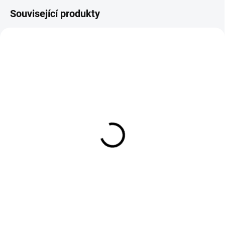
Související produkty
EXT SKLAD DO 7PRAC DNŮ
EXT SKLAD DO 3PRAC DNŮ
(>5 KS)
(>5 KS)
110/90D19 62M, Kenda,
25x10R12 50N, BKT,
MILLVILLE II K785
SIERRA MAX
2 282 Kč
3 040 Kč
Do košíku
Do košíku