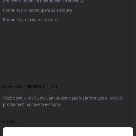
Poučení o právu na odstoupení od smlouvy
Formulář pro odstoupení od smlouvy
Formulář pro reklamaci zboží
ODEBÍRAT NEWSLETTER
Vložte svůj e-mail a my vám budeme zasílat informace o nových
produktech na našem e-shopu.
E-MAIL