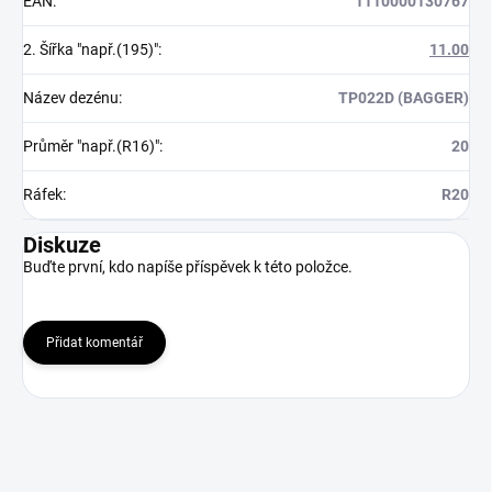
EAN
:
1110000130767
2. Šířka "např.(195)"
:
11.00
Název dezénu
:
TP022D (BAGGER)
Průměr "např.(R16)"
:
20
Ráfek
:
R20
Diskuze
Buďte první, kdo napíše příspěvek k této položce.
Přidat komentář