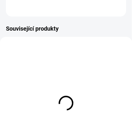
ZEPTAT SE
Související produkty
EXT SKLAD DO 7PRAC DNŮ
SKLADEM DO 2-5TI DNÍ
(>5 KS)
(>5 KS)
GOOD-YEAR 12.5/80-18
RH 01 205/60/16
SGRIP LUG R-4 143A8
1 550 Kč
14PR TL
Do košíku
10 027 Kč