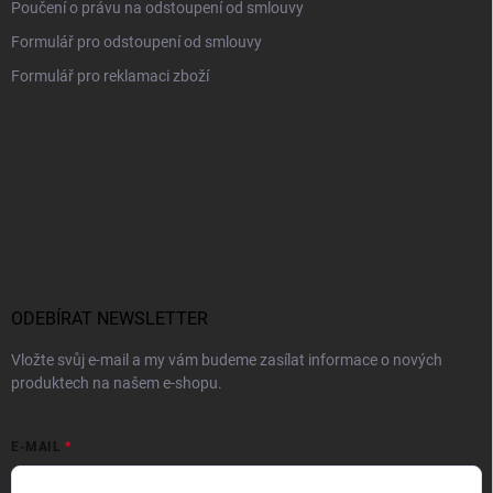
Poučení o právu na odstoupení od smlouvy
Formulář pro odstoupení od smlouvy
Formulář pro reklamaci zboží
ODEBÍRAT NEWSLETTER
Vložte svůj e-mail a my vám budeme zasílat informace o nových
produktech na našem e-shopu.
E-MAIL