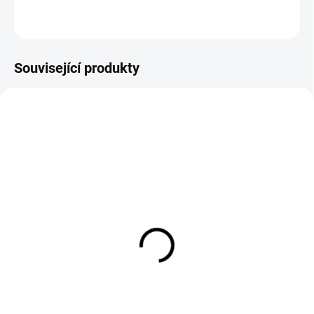
ZEPTAT SE
Související produkty
EXT SKLAD DO 7PRAC DNŮ
EXT SKLAD DO 7PRAC DNŮ
(>5 KS)
(>5 KS)
175/65R14 90/88T,
PEGASUS AV211 315/80
Nexen, ROADIAN CT8
R22.5 161/154K
4 572 Kč
7 434 Kč
Do košíku
Do košíku