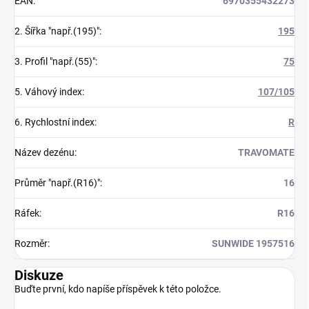
EAN
:
6970355432273
2. Šířka "např.(195)"
:
195
3. Profil "např.(55)"
:
75
5. Váhový index
:
107/105
6. Rychlostní index
:
R
Název dezénu
:
TRAVOMATE
Průměr "např.(R16)"
:
16
Ráfek
:
R16
Rozměr
:
SUNWIDE 1957516
Diskuze
Buďte první, kdo napíše příspěvek k této položce.