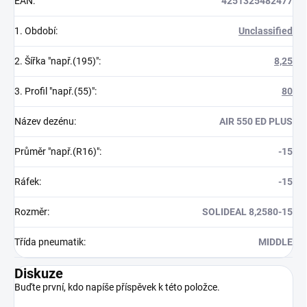
EAN
:
4251325482477
1. Období
:
Unclassified
2. Šířka "např.(195)"
:
8,25
3. Profil "např.(55)"
:
80
Název dezénu
:
AIR 550 ED PLUS
Průměr "např.(R16)"
:
-15
Ráfek
:
-15
Rozměr
:
SOLIDEAL 8,2580-15
Třída pneumatik
:
MIDDLE
Diskuze
Buďte první, kdo napíše příspěvek k této položce.