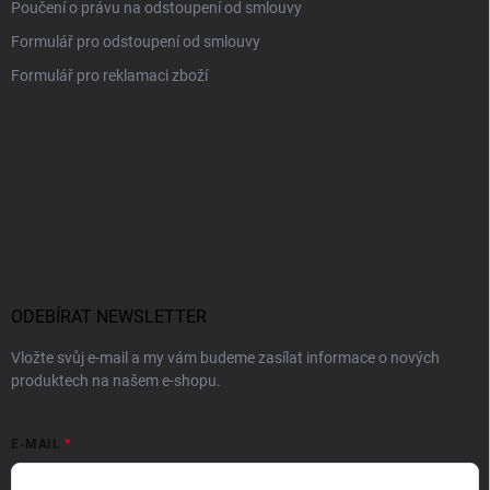
Poučení o právu na odstoupení od smlouvy
Formulář pro odstoupení od smlouvy
Formulář pro reklamaci zboží
ODEBÍRAT NEWSLETTER
Vložte svůj e-mail a my vám budeme zasílat informace o nových
produktech na našem e-shopu.
E-MAIL