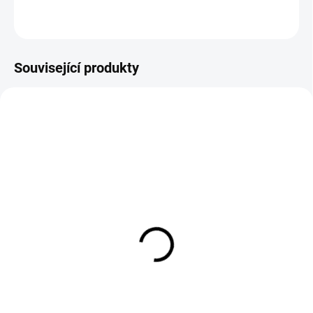
ZEPTAT SE
Související produkty
EXT SKLAD DO 7PRAC DNŮ
EXT SKLAD DO 5PRAC DNŮ
(>5 KS)
(>5 KS)
185/70R13 93N, Turon,
205/75R16 113/112R,
TRAILER MOVE 201
Firestone, VANHAWK 3
1 286 Kč
3 062 Kč
Do košíku
Do košíku