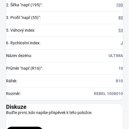
2. Šířka "např.(195)"
:
100
3. Profil "např.(55)"
:
80
5. Váhový index
:
53
6. Rychlostní index
:
J
Název dezénu
:
ULTIMA
Průměr "např.(R16)"
:
10
Ráfek
:
R10
Rozměr
:
REBEL 1008010
Diskuze
Buďte první, kdo napíše příspěvek k této položce.