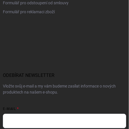
Formulář pro odstoupení od smlouvy
Formulář pro reklamaci zboží
ODEBÍRAT NEWSLETTER
Vložte svůj e-mail a my vám budeme zasílat informace o nových
produktech na našem e-shopu.
E-MAIL