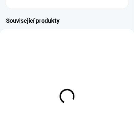
ZEPTAT SE
Související produkty
EXT SKLAD DO 7PRAC DNŮ
EXT SKLAD DO 7PRAC DNŮ
(>5 KS)
(>5 KS)
120/70D16 57P, Pirelli,
DYNAMAXX 26.5-25
SPORT DEMON
Power Maxx+ HD 28PR
203A2/188B TL
2 363 Kč
52 904 Kč
Do košíku
Do košíku