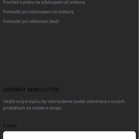
Poučení o právu na odstoupení od smlouvy
Formulář pro odstoupení od smlouvy
Formulář pro reklamaci zboží
ODEBÍRAT NEWSLETTER
Vložte svůj e-mail a my vám budeme zasílat informace o nových
produktech na našem e-shopu.
E-MAIL