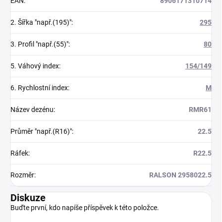
EAN
:
8906171310714
2. Šířka "např.(195)"
:
295
3. Profil "např.(55)"
:
80
5. Váhový index
:
154/149
6. Rychlostní index
:
M
Název dezénu
:
RMR61
Průměr "např.(R16)"
:
22.5
Ráfek
:
R22.5
Rozměr
:
RALSON 2958022.5
Diskuze
Buďte první, kdo napíše příspěvek k této položce.