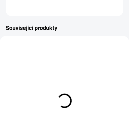
ZEPTAT SE
Související produkty
EXT SKLAD DO 7PRAC DNŮ
EXT SKLAD DO 7PRAC DNŮ
(>5 KS)
(>5 KS)
GOODYEAR OMNITRAC
LEAO L202-D 235/75
D HEAVY DUTY 325/95
R17.5 132/130M
R24 162/160K
4 714 Kč
29 592 Kč
Do košíku