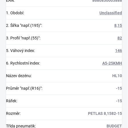
EAN
:
8680830003888
1. Období
:
Unclassified
2. Šířka "např.(195)"
:
8,15
3. Profil "např.(55)"
:
82
5. Váhový index
:
146
6. Rychlostní index
:
A5-25KMH
Název dezénu
:
HL10
Průměr "např.(R16)"
:
-15
Ráfek
:
-15
Rozměr
:
PETLAS 8,1582-15
Třída pneumatik
:
BUDGET