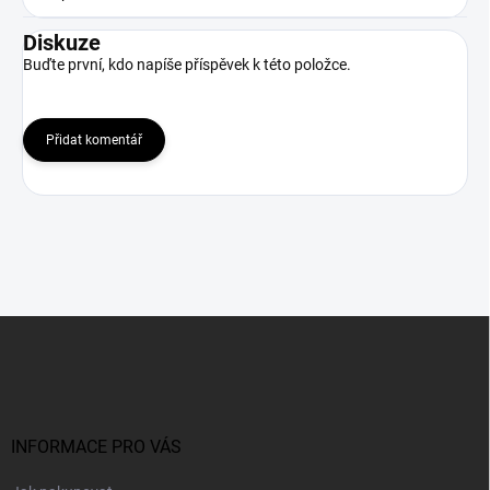
Diskuze
Buďte první, kdo napíše příspěvek k této položce.
Přidat komentář
Z
á
p
a
t
í
INFORMACE PRO VÁS