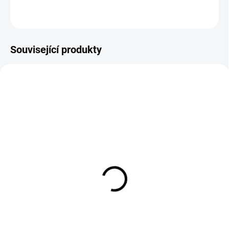
ZEPTAT SE
Související produkty
EXT SKLAD DO 7PRAC DNŮ
EXT SKLAD DO 7PRAC DNŮ
(>5 KS)
(>5 KS)
DURO (HWA FONG)
140/80D18 70D, Kenda,
HF296C 130/90 R15 69P
K779
2 525 Kč
2 171 Kč
Do košíku
Do košíku