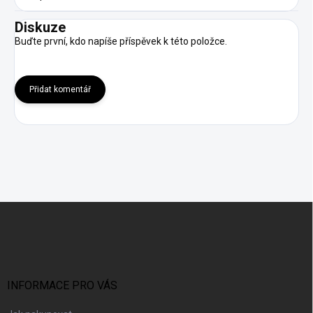
Diskuze
Buďte první, kdo napíše příspěvek k této položce.
Přidat komentář
Z
á
p
a
t
í
INFORMACE PRO VÁS