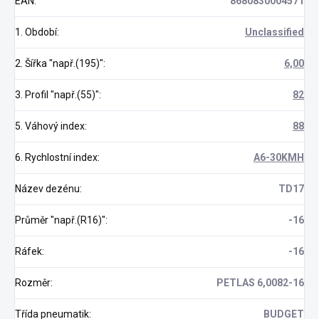
EAN
:
8680830004571
1. Období
:
Unclassified
2. Šířka "např.(195)"
:
6,00
3. Profil "např.(55)"
:
82
5. Váhový index
:
88
6. Rychlostní index
:
A6-30KMH
Název dezénu
:
TD17
Průměr "např.(R16)"
:
-16
Ráfek
:
-16
Rozměr
:
PETLAS 6,0082-16
Třída pneumatik
:
BUDGET