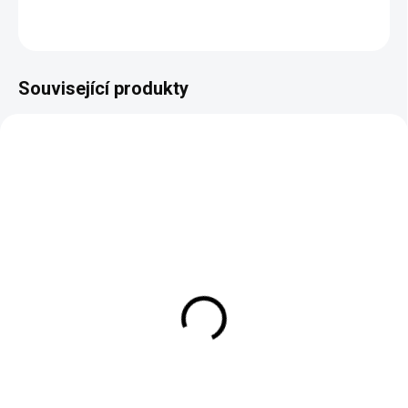
ZEPTAT SE
Související produkty
EXT SKLAD DO 7PRAC DNŮ
EXT SKLAD DO 7PRAC DNŮ
(>5 KS)
(>5 KS)
150/70B18 70T, Mitas,
2.75D16 46P, Mitas, H 06
ENDURO TRAIL+
3 284 Kč
3 306 Kč
Do košíku
Do košíku