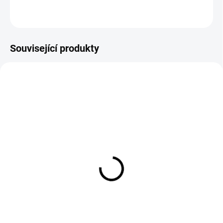
ZEPTAT SE
Související produkty
EXT SKLAD DO 7PRAC DNŮ
EXT SKLAD DO 3PRAC DNŮ
(>5 KS)
(>5 KS)
GOLDEN CROWN EZ177
TURON TRAILERMOVE
315/80 R22.5 157/154K
201 225/55 R12 112N
7 832 Kč
1 694 Kč
Do košíku
Do košíku