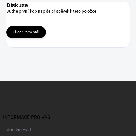
Diskuze
Buďte první, kdo napíše příspěvek k této položce.
Přidat komentář
Z
á
p
a
t
í
INFORMACE PRO VÁS
Jak nakupovat