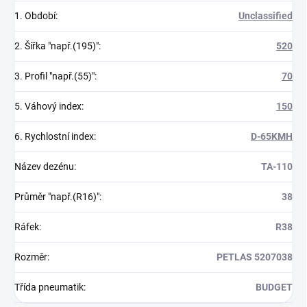
1. Období
:
Unclassified
2. Šířka "např.(195)"
:
520
3. Profil "např.(55)"
:
70
5. Váhový index
:
150
6. Rychlostní index
:
D-65KMH
Název dezénu
:
TA-110
Průměr "např.(R16)"
:
38
Ráfek
:
R38
Rozměr
:
PETLAS 5207038
Třída pneumatik
:
BUDGET