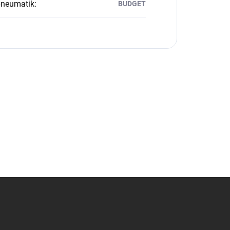
pneumatik
:
BUDGET