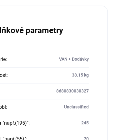
lňkové parametry
rie
:
VAN + Dodávky
ost
:
38.15 kg
8680830030327
obí
:
Unclassified
a "např.(195)"
:
245
il "např.(55)"
:
70