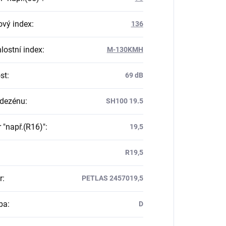
ový index
:
136
lostní index
:
M-130KMH
st
:
69 dB
 dezénu
:
SH100 19.5
 "např.(R16)"
:
19,5
R19,5
r
:
PETLAS 2457019,5
ba
:
D