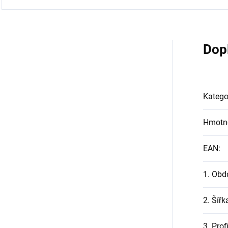
Dop
Katego
Hmotn
EAN
:
1. Obd
2. Šířk
3. Prof