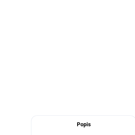
EXT SKLAD DO 7PRAC DNŮ
(>5 KS)
AUSTONE ASR71 205/75
19
R16 110/108R
To
1 937 Kč
1 
Do košíku
Popis