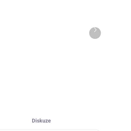
Další
 DNŮ
EXT SKLAD DO 7PRAC DNŮ
produkt
5 KS)
(>5 KS)
,
225/65R16 112/110R,
West Lake, SC328
2 630 Kč
Do košíku
Diskuze