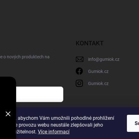
KONTAKT
ce o nových produktech na
info
@
gumiok.cz
Gumiok.cz
Gumiok.cz
sobních údajů
ookies, abychom Vám umožnili pohodlné prohlížení
S
 analýze provozu webu neustále zlepšovali jeho
m
n a použitelnost.
Více informací
a