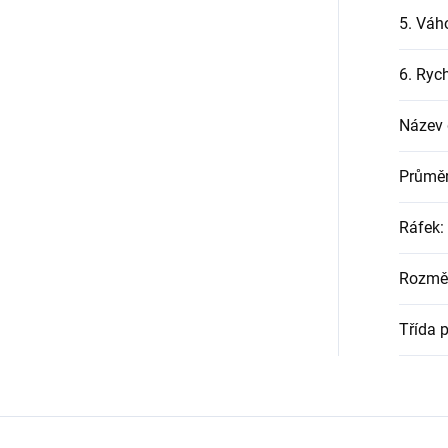
5. Váh
6. Rych
Název
Průměr
Ráfek
:
Rozmě
Třída 