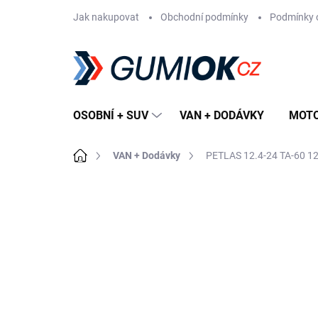
Přejít
Jak nakupovat
Obchodní podmínky
Podmínky 
na
obsah
OSOBNÍ + SUV
VAN + DODÁVKY
MOT
Domů
VAN + Dodávky
PETLAS 12.4-24 TA-60 1
Neohodnoceno
Podrobnosti hodn