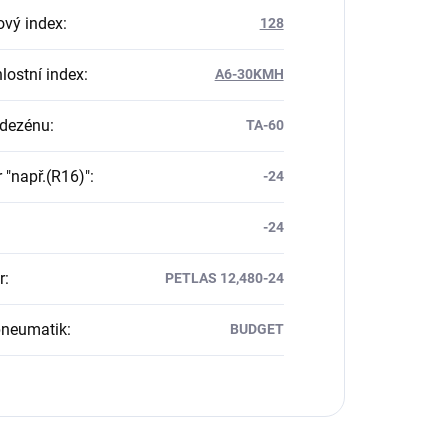
ový index
:
128
lostní index
:
A6-30KMH
 dezénu
:
TA-60
 "např.(R16)"
:
-24
-24
r
:
PETLAS 12,480-24
pneumatik
:
BUDGET