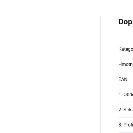
Dop
Katego
Hmotn
EAN
:
1. Obd
2. Šířk
3. Prof