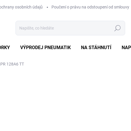
ochrany osobních údajů
Poučení o právu na odstoupení od smlouvy
Hledat
ORKY
VÝPRODEJ PNEUMATIK
NA STÁHNUTÍ
NAP
2PR 128A6 TT
ocení
ZNAČKA:
PETLAS
10 003 Kč
Měrná
EXT SKLAD DO 7PRAC DN
cena:
MOŽNOSTI DORUČENÍ