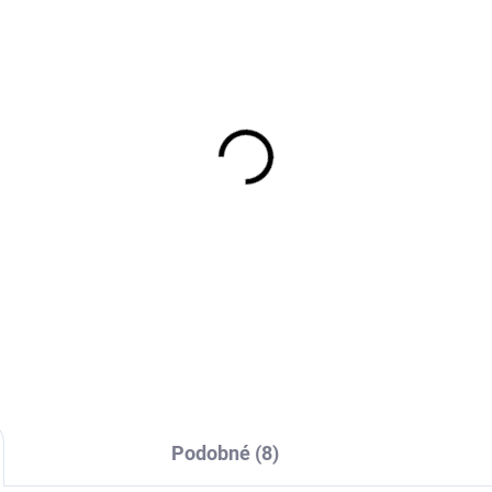
SKLADEM
EXT SKLAD DO 7PRAC
(1 KS)
(>
5/70R15 104/102R,
7.5D16 121/120L, Özka
mket, TOMKET VAN
KNK25
376 Kč
4 011 Kč
Do košíku
Do košíku
Podobné (8)