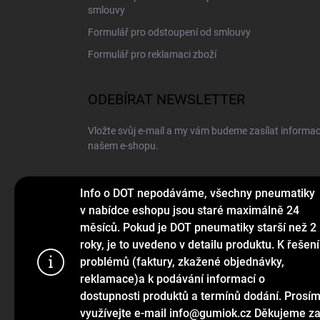
smlouvy
Formulář pro odstoupení od smlouvy
Formulář pro reklamaci zboží
ODEBÍRAT NEWSLETTER
Vložte svůj e-mail a my vám budeme zasílat informa
našem e-shopu.
E-MAIL
Info o DOT nepodáváme, všechny pneumatiky
v nabídce eshopu jsou staré maximálně 24
měsíců. Pokud je DOT pneumatiky starší než 2
roky, je to uvedeno v detailu produktu. K řešení
Vložením e-mailu souhlasíte s
podmínkami ochrany o
problémů (faktury, zkažené objednávky,
Používáme c
reklamace)a k podávání informací o
Přihlásit se
webu a díky
dostupnosti produktů a termínů dodání. Prosí
funkce, výko
využívejte e-mail info@gumiok.cz Děkujeme z