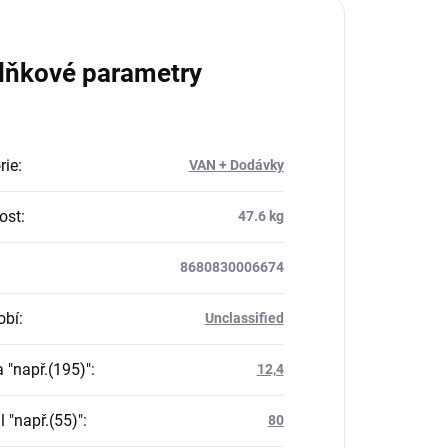
lňkové parametry
rie
:
VAN + Dodávky
ost
:
47.6 kg
8680830006674
obí
:
Unclassified
a "např.(195)"
:
12,4
il "např.(55)"
:
80