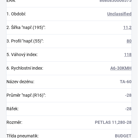
EAN
:
8680830006575
1. Období
:
Unclassified
2. Šířka "např.(195)"
:
11,2
3. Profil "např.(55)"
:
80
5. Váhový index
:
118
6. Rychlostní index
:
A6-30KMH
Název dezénu
:
TA-60
Průměr "např.(R16)"
:
-28
Ráfek
:
-28
Rozměr
:
PETLAS 11,280-28
Třída pneumatik
:
BUDGET