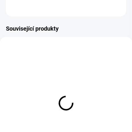
ZEPTAT SE
Související produkty
EXT SKLAD DO 7PRAC DNŮ
EXT SKLAD DO 3PRAC DNŮ
(>5 KS)
(>5 KS)
215/60R17 109/107T,
235/65R16 115/113R,
Dunlop, ECONODRIVE
Kormoran, AS LIGHT
WINTER
TRUCK
4 563 Kč
2 560 Kč