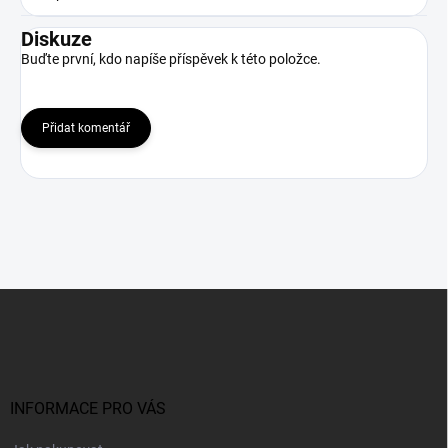
Diskuze
Buďte první, kdo napíše příspěvek k této položce.
Přidat komentář
Z
á
p
a
t
í
INFORMACE PRO VÁS