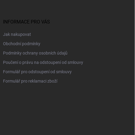
p
a
t
í
INFORMACE PRO VÁS
Jak nakupovat
Obchodní podmínky
Podmínky ochrany osobních údajů
Poučení o právu na odstoupení od smlouvy
Formulář pro odstoupení od smlouvy
Formulář pro reklamaci zboží