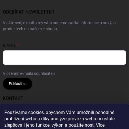
ODEBÍRAT NEWSLETTER
Vložte svůj e-mail a my vám budeme zasílat informace o nových
produktech na našem e-shopu.
E-MAIL
Vložením e-mailu souhlasíte s
podmínkami ochrany osobních údajů
Přihlásit se
KONTAKT
info
@
gumiok.cz
Používáme cookies, abychom Vám umožnili pohodlné
prohlížení webu a díky analýze provozu webu neustále
Gumiok.cz
zlepšovali jeho funkce, výkon a použitelnost.
Více