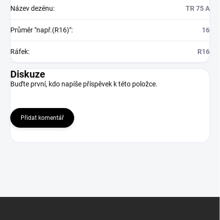
Název dezénu
:
TR 75 A
Průměr "např.(R16)"
:
16
Ráfek
:
R16
Diskuze
Buďte první, kdo napíše příspěvek k této položce.
Přidat komentář
Z
á