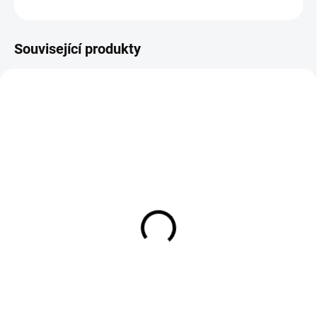
ZEPTAT SE
Související produkty
EXT SKLAD DO 7PRAC DNŮ
EXT SKLAD DO 7PRAC DNŮ
(>5 KS)
(>5 KS)
235/65R16 115/113S,
MICHELIN X MULTI Z2
Landspider, DURATRAXX
265/70 R19.5 140
VAN A/S
12 392 Kč
2 464 Kč
Do košíku
Do košíku