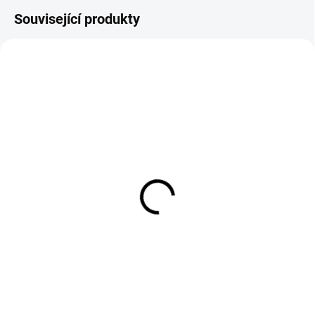
Související produkty
EXT SKLAD DO 7PRAC DNŮ
EXT SKLAD DO 7PRAC DNŮ
(3 KS)
(>5 KS)
90/100D10 53M, Kenda,
DELI TIRE SC109 URBAN
WASHOUGAL K775
GRIP 90/90 R10 50J
1 099 Kč
1 169 Kč
Do košíku
Do košíku