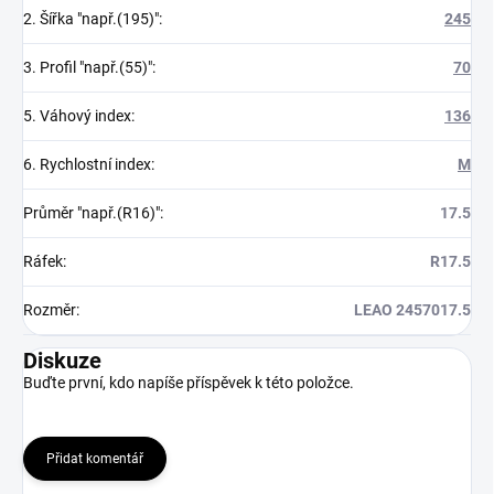
2. Šířka "např.(195)"
:
245
3. Profil "např.(55)"
:
70
5. Váhový index
:
136
6. Rychlostní index
:
M
Průměr "např.(R16)"
:
17.5
Ráfek
:
R17.5
Rozměr
:
LEAO 2457017.5
Diskuze
Buďte první, kdo napíše příspěvek k této položce.
Přidat komentář