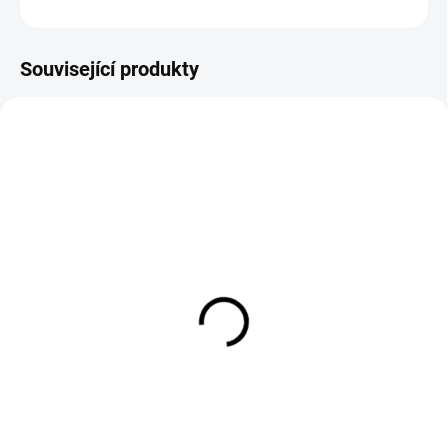
ZEPTAT SE
Související produkty
EXT SKLAD DO 7PRAC DNŮ
EXT SKLAD DO 7PRAC DNŮ
(>5 KS)
(>5 KS)
DEBICA DMSS2 13/
195/80R14 106/104R,
R22.5 156/150K
Tigar, CARGO SPEED
EVO
15 705 Kč
2 606 Kč
Do košíku
Do košíku