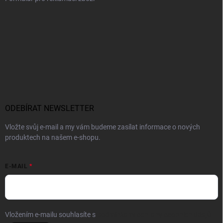
ODEBÍRAT NEWSLETTER
Vložte svůj e-mail a my vám budeme zasílat informace o nových
produktech na našem e-shopu.
E-MAIL
Vložením e-mailu souhlasíte s
podmínkami ochrany osobních údajů